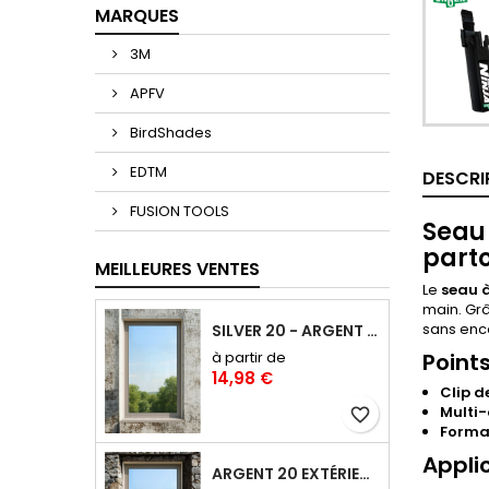
MARQUES
3M
APFV
BirdShades
EDTM
DESCRI
FUSION TOOLS
Seau
part
MEILLEURES VENTES
Le
seau à
main. Grâ
sans enc
SILVER 20 - ARGENT 20 FILM ANTI-CHALEUR, ANTI ÉBLOUISSEMENT RÉFLÉCHISSANT SAINT-GOBAIN SOLAR GARD
à partir de
Points
14,98 €
Clip d
Multi
favorite_border
Forma
Appli
ARGENT 20 EXTÉRIEUR : FILM ANTI-CHALEUR ET ANTI-ÉBLOUISSEMENT POSE EXTÉRIEURE