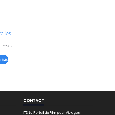
iles !
 pensez
 avis
CONTACT
ITD Le Portail du Film pour Vitrages |