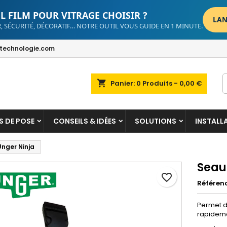
L FILM POUR VITRAGE CHOISIR ?
LAN
, SÉCURITÉ, DÉCORATIF… NOTRE OUTIL VOUS GUIDE EN 1 MINUTE.
dd to wishlist
reate wishlist
ign in
echnologie.com
Create new list
u need to be logged in to save products in your wishlist.
shlist name
shopping_cart
Panier:
0
Produits - 0,00 €
Cancel
Sign i
Cancel
Create wishlis
S DE POSE
CONSEILS & IDÉES
SOLUTIONS
INSTALL
Unger Ninja
Seau
favorite_border
Référen
Permet de
rapideme