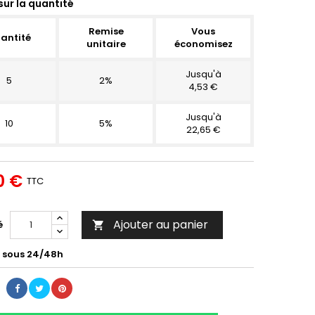
sur la quantité
Remise
Vous
antité
unitaire
économisez
Jusqu'à
5
2%
4,53 €
Jusqu'à
10
5%
22,65 €
0 €
TTC
Ajouter au panier
é

é sous 24/48h