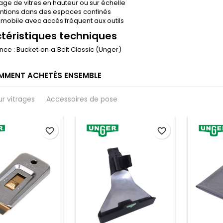
age de vitres en hauteur ou sur échelle
entions dans des espaces confinés
l mobile avec accès fréquent aux outils
téristiques techniques
nce : Bucket‑on‑a‑Belt Classic (Unger)
MMENT ACHETÉS ENSEMBLE
ur vitrages
Accessoires de pose
favorite_border
favorite_border