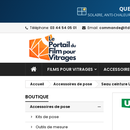
QUE
SOLAIRE, ANTI-CHALEUR
A
C
S
Téléphone:
03 44 54 05 01
Email:
commande@itdt
add_circle_outline
Yo
Wi
FILMS POUR VITRAGES
ACCESSOIRE
Accueil
Accessoires de pose
Seau ceinture 
BOUTIQUE
Accessoires de pose
Kits de pose
Outils de mesure