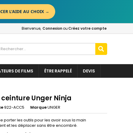
CER L'AIDE AU CHOIX
→
×
×
×
Bienvenue,
Connexion
ou
Créez votre compte
n
t
ATEURS DE FILMS
ÊTRE RAPPELÉ
DEVIS
 ceinture Unger Ninja
ce
922-ACC5
Marque
UNGER
 porter les outils pour les avoir sous la main
nt et les déplacer sans être encombré.