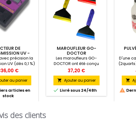
ECTEUR DE
MAROUFLEUR GO-
PULVÉ
MISSION UV -
DOCTOR
EDTM
vec précision la
Les maroufleurs GO-
D'une cap
ion UV (dès 0,1 %)
DOCTOR ont été conçu
(2quarts)
rs du verre ou du
pour un meilleur confort
est p
336,00 €
37,20 €
déal pour mesurer
d’utilisation et une efficacité
ap
 l'efficacité anti-
optimale. Le manche à
profes
outer au panier
Ajouter au panier
Aj


 des films.
structure en « I » permet
légèr


ers articles en
Livré sous 24/48h
Derni
une préhension parfaite.
robuste 
stock
vis des clients