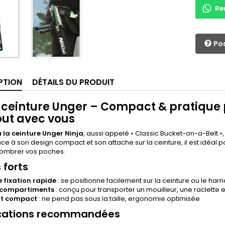
Re
Pos
PTION
DÉTAILS DU PRODUIT
 ceinture Unger – Compact & pratique 
out avec vous
 la ceinture Unger Ninja
, aussi appelé « Classic Bucket-on-a-Belt »
ce à son design compact et son attache sur la ceinture, il est idéal p
ombrer vos poches.
 forts
e fixation rapide
: se positionne facilement sur la ceinture ou le harn
-compartiments
: conçu pour transporter un mouilleur, une raclette et
t compact
: ne pend pas sous la taille, ergonomie optimisée
cations recommandées