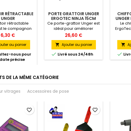
IR RÉTRACTABLE
PORTE GRATTOIR UNGER
CHIFF
UNGER
ERGOTEC NINJA 15CM
UNGER 
toir rétractable
Ce porte-grattoir Unger est
Le ch
st le compagnon
idéal pour améliorer
ErgoTec 
éal pour les
l’ergonomie de vos
meilleu
6,30 €
26,60 €
nels de la vitrerie
interventions. Il protège
nettoyag
 signalétique qui
votre outil et facilite son
et sans t
outer au panier
Ajouter au panier
Aj


nt un outil fiable,
accès à tout moment, pour
excellen


ltez-nous pour
Livré sous 24/48h
Liv
e et sécurisé. Sa
un travail plus fluide et
absorp
date précise
tion permet une
sécurisé.
dégrai
on quotidienne sans
us
t avec un maximum
 précision.
TS DE LA MÊME CATÉGORIE
ur vitrages
Accessoires de pose
favorite_border
favorite_border