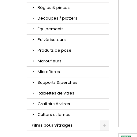
Règles & pinces
Découpes / plotters
Équipements
Pulvérisateurs
Produits de pose
Maroufleurs
Microfibres
Supports & perches
Raclettes de vitres
Grattoirs à vitres
Cutters et lames
Films pour vitrages