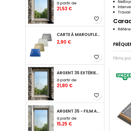
Nettoy
à partir de
Interv
21,53 €
Travai
favorite_border
Carac
Référe
CARTE À MAROUFLER RIGIDE COINS ARRONDIS – 10 CM
2,90 €
FRÉQUE
favorite_border
Films po
ARGENT 35 EXTÉRIEUR - FILM ANTI-CHALEUR, ANTI ÉBLOUISSEMENT RÉFLÉCHISSANT
favorite_border
favorite_border
à partir de
21,80 €
favorite_border
ARGENT 35 - FILM ANTI-CHALEUR, ANTI ÉBLOUISSEMENT RÉFLÉCHISSANT
à partir de
15,25 €