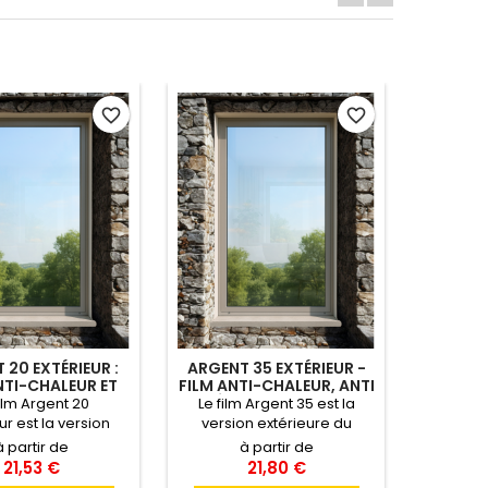
favorite_border
favorite_border
 20 EXTÉRIEUR :
ARGENT 35 EXTÉRIEUR -
SX 5
NTI-CHALEUR ET
FILM ANTI-CHALEUR, ANTI
DI
ÉBLOUISSEMENT
ÉBLOUISSEMENT
E
film Argent 20
Le film Argent 35 est la
Le film
E EXTÉRIEURE
RÉFLÉCHISSANT
ur est la version
version extérieure du
SX50 de 
ure’ du film Argent
film Argent 35. Plus
Gard es
à partir de
à partir de
efficacité de rejet
lumineux que l'argent 20,
des film
21,53 €
21,80 €
haleur le rend
c'est notre
pour él