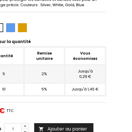
e précis. Couleurs : Silver, White, Gold, Blue.
Bleu
Or
anc
sur la quantité
Remise
Vous
antité
unitaire
économisez
Jusqu'à
5
2%
0,29 €
10
5%
Jusqu'à 1,45 €
 €
TTC
Ajouter au panier
é
