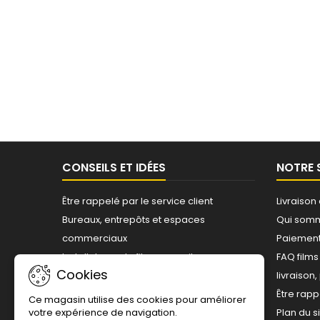
CONSEILS ET IDÉES
NOTRE 
Être rappelé par le service client
Livraison
Bureaux, entrepôts et espaces
Qui som
commerciaux
Paiement
Installateurs de films pour vitrages -
FAQ film
Cookies
Professionnels agréés
livraison
Questions sur les films
Être rapp
Ce magasin utilise des cookies pour améliorer
votre expérience de navigation.
Choisir un film adhésif
Plan du s