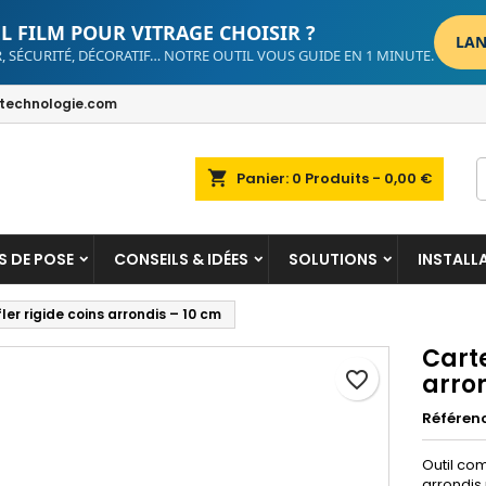
L FILM POUR VITRAGE CHOISIR ?
LAN
, SÉCURITÉ, DÉCORATIF… NOTRE OUTIL VOUS GUIDE EN 1 MINUTE.
dd to wishlist
reate wishlist
ign in
echnologie.com
Create new list
u need to be logged in to save products in your wishlist.
shlist name
shopping_cart
Panier:
0
Produits - 0,00 €
Cancel
Sign i
Cancel
Create wishlis
S DE POSE
CONSEILS & IDÉES
SOLUTIONS
INSTALL
er rigide coins arrondis – 10 cm
Carte
favorite_border
arro
Référen
Outil com
arrondis 