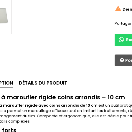

Derni
Partager
Re
Pos
PTION
DÉTAILS DU PRODUIT
 à maroufler rigide coins arrondis – 10 cm
à maroufler rigide avec coins arrondis de 10 cm
est un outil prati
isse permet un marouflage efficace tout en limitant les frottements, ré
agement du film. Compacte et ergonomique, elle est idéale pour tra
tails complexes.
 forts