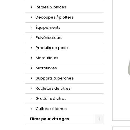
Règles & pinces
Découpes / plotters
Équipements
Pulvérisateurs
Produits de pose
Maroufleurs
Microfibres
Supports & perches
Raclettes de vitres
Grattoirs à vitres
Cutters et lames
Films pour vitrages