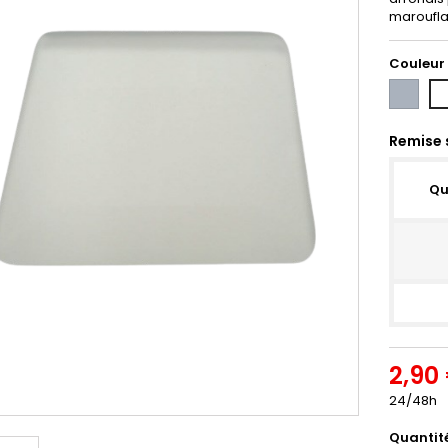
marouflag
Couleur
Gris
Bl
Remise 
Qu
2,90
24/48h
Quantit