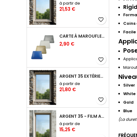
à partir de
Rigid
21,53 €
Format
favorite_border
Coins 
Facile
CARTE À MAROUFLER RIGIDE COINS ARRONDIS – 10 CM
Appli
2,90 €
Pose
Applica
favorite_border
Marouf
Nivea
ARGENT 35 EXTÉRIEUR - FILM ANTI-CHALEUR, ANTI ÉBLOUISSEMENT RÉFLÉCHISSANT
à partir de
Silver
21,80 €
White
favorite_border
Gold
Blue
ARGENT 35 - FILM ANTI-CHALEUR, ANTI ÉBLOUISSEMENT RÉFLÉCHISSANT
(La duret
à partir de
15,25 €
FRÉQUE