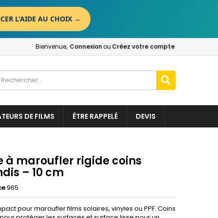
CER L'AIDE AU CHOIX
→
×
×
×
Bienvenue,
Connexion
ou
Créez votre compte
n
t
ATEURS DE FILMS
ÊTRE RAPPELÉ
DEVIS
 à maroufler rigide coins
ndis – 10 cm
ce
965
pact pour maroufler films solaires, vinyles ou PPF. Coins
pour protéger les surfaces et surface lisse pour un