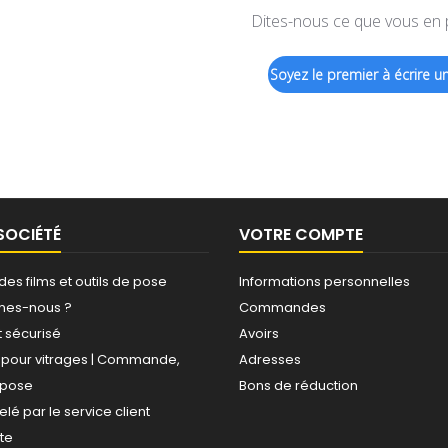
Dites-nous ce que vous en
Soyez le premier à écrire un
SOCIÉTÉ
VOTRE COMPTE
 des films et outils de pose
Informations personnelles
mes-nous ?
Commandes
 sécurisé
Avoirs
s pour vitrages | Commande,
Adresses
, pose
Bons de réduction
elé par le service client
ite