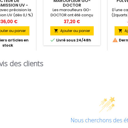
ECTEUR DE
MAROUFLEUR GO-
PULVÉ
MISSION UV -
DOCTOR
EDTM
vec précision la
Les maroufleurs GO-
D'une cap
ion UV (dès 0,1 %)
DOCTOR ont été conçu
(2quarts)
rs du verre ou du
pour un meilleur confort
est p
336,00 €
37,20 €
déal pour mesurer
d’utilisation et une efficacité
ap
 l'efficacité anti-
optimale. Le manche à
profes
outer au panier
Ajouter au panier
Aj


 des films.
structure en « I » permet
légèr


ers articles en
Livré sous 24/48h
Derni
une préhension parfaite.
robuste 
stock
vis des clients
Nous cherchons des éto