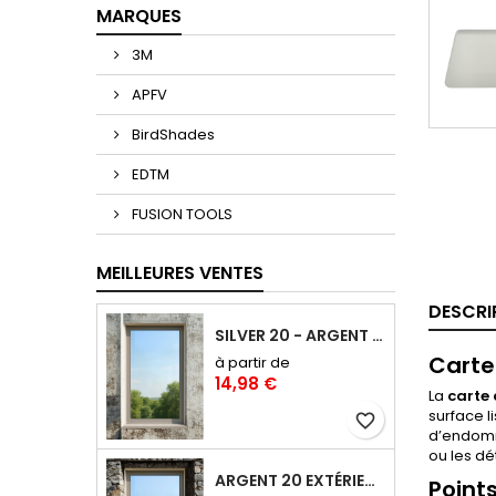
MARQUES
3M
APFV
BirdShades
EDTM
FUSION TOOLS
MEILLEURES VENTES
DESCRI
SILVER 20 - ARGENT 20 FILM ANTI-CHALEUR, ANTI ÉBLOUISSEMENT RÉFLÉCHISSANT SAINT-GOBAIN SOLAR GARD
Carte
à partir de
14,98 €
La
carte 
surface l
favorite_border
d’endomm
ou les dé
ARGENT 20 EXTÉRIEUR : FILM ANTI-CHALEUR ET ANTI-ÉBLOUISSEMENT POSE EXTÉRIEURE
Points