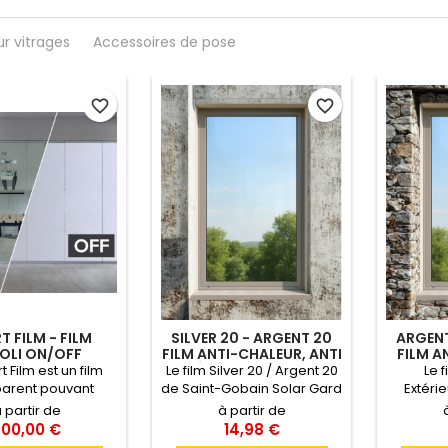
ur vitrages
Accessoires de pose
favorite_border
favorite_border
 FILM - FILM
SILVER 20 - ARGENT 20
ARGENT
OLI ON/OFF
FILM ANTI-CHALEUR, ANTI
FILM A
ÉBLOUISSEMENT
ANTI-
 Film est un film
Le film Silver 20 / Argent 20
Le 
RÉFLÉCHISSANT SAINT-
POS
parent pouvant
de Saint-Gobain Solar Gard
Extérie
GOBAIN SOLAR GARD
opaque grâce à un
est le plus classique et le
’extérie
 partir de
à partir de
eur. Votre surface
plus utilisé des films pour
20. Son 
300,00 €
14,98 €
 peut donc être
vitrages. Très efficace
de c