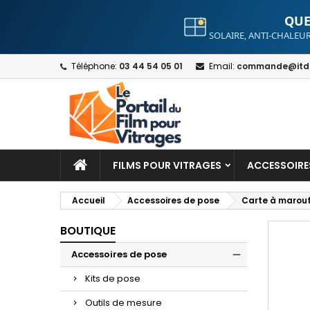
QUE
SOLAIRE, ANTI-CHALEUR
A
C
S
Téléphone:
03 44 54 05 01
Email:
commande@itdt
add_circle_outline
Yo
Wi
FILMS POUR VITRAGES
ACCESSOIRE
Accueil
Accessoires de pose
Carte à maroufl
BOUTIQUE
Accessoires de pose
Kits de pose
Outils de mesure