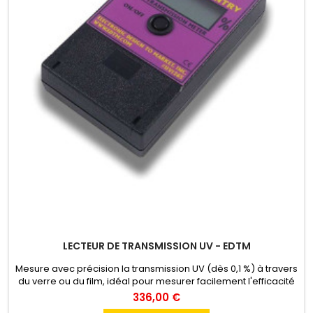
LECTEUR DE TRANSMISSION UV - EDTM
Mesure avec précision la transmission UV (dès 0,1 %) à travers
du verre ou du film, idéal pour mesurer facilement l'efficacité
anti-UV des films.
336,00 €