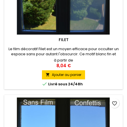
FILET
Le film décoratif Filet est un moyen efficace pour occulter un
espace sans pour autant l'obscurcir. Ce motif blanc fin et
élégant, ressemblant à un léger voile, permet en effet de se
à partir de
protéger des regards et ainsi de recréer un espace
8,04 €
d’intimité dans une lumière tamisée, tout en
associant esthétisme et confort visuel.
Ajouter au panier


Livré sous 24/48h
favorite_border