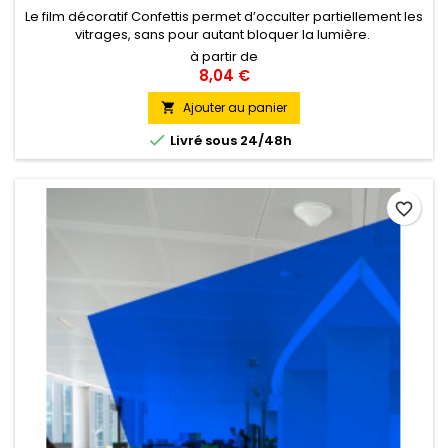
Le film décoratif Confettis permet d’occulter partiellement les
vitrages, sans pour autant bloquer la lumière.
à partir de
8,04 €
Ajouter au panier


Livré sous 24/48h
favorite_border