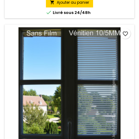
Ajouter au panier


Livré sous 24/48h
favorite_border