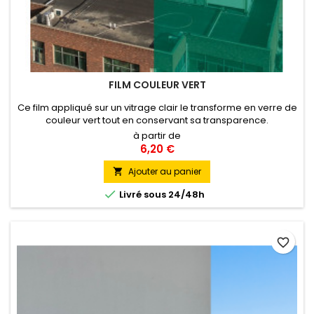
FILM COULEUR VERT
Ce film appliqué sur un vitrage clair le transforme en verre de
couleur vert tout en conservant sa transparence.
à partir de
6,20 €
Ajouter au panier


Livré sous 24/48h
favorite_border