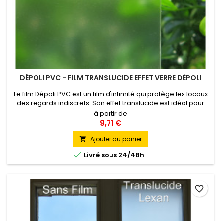
DÉPOLI PVC - FILM TRANSLUCIDE EFFET VERRE DÉPOLI
Le film Dépoli PVC est un film d'intimité qui protège les locaux
des regards indiscrets. Son effet translucide est idéal pour
masquer la vue tout en gardant une bonne luminosité à
à partir de
l'intérieur. Il peut être appliqué en intérieur et être découpé
9,71 €
en motifs géométriques divers, son liner lui confère un atout
idéal pour la réalisation de découpes ou de...
Ajouter au panier


Livré sous 24/48h
favorite_border