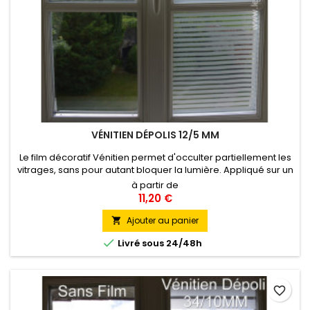
VÉNITIEN DÉPOLIS 12/5 MM
Le film décoratif Vénitien permet d'occulter partiellement les
vitrages, sans pour autant bloquer la lumière. Appliqué sur un
vitrage, ce film offrant une élégante alternance de bandes
à partir de
dépolies de 12 mm et de bandes transparentes de 5 mm
11,20 €
recrée un espace d'intimité tout en laissant passer la lumière
très largement et en associant esthétisme et confort...
Ajouter au panier


Livré sous 24/48h
favorite_border