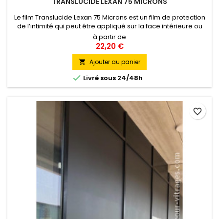
TRANSLUCIDE LEXAN 75 MICRONS
Le film Translucide Lexan 75 Microns est un film de protection
de l’intimité qui peut être appliqué sur la face intérieure ou
extérieure des vitrages. Il protège des regards indiscrets tout
à partir de
en permettant une bonne luminosité à l’intérieur des locaux.
22,20 €
Ajouter au panier


Livré sous 24/48h
favorite_border