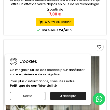
offre un effet de verre dépoli en plus de sa technologie
électrostatique. Il est idéal pour créer des espaces privés
à partir de
tout en laissant passer la lumière naturelle. Ce film est facile
7,80 €
à installer et peut être utilisé sur des fenêtres, des portes et
des cloisons. Il est également résistant aux...
Ajouter au panier


Livré sous 24/48h
favorite_border
Cookies
Ce magasin utilise des cookies pour améliorer
votre expérience de navigation.
Pour plus d'informations, consultez notre
Politique de confidentialité
.
Sortie
J'accepte