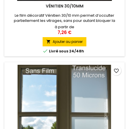
VÉNITIEN 30/10MM
Le film décoratif Vénitien 30/10 mm permet d’occulter
partiellement les vitrages, sans pour autant bloquer la
lumière. L’alternance de bandes blanches de 30 mm et de
à partir de
bandes transparentes de 10 mm horizontales crée
7,26 €
une ambiance d’intimité semblable au store vénitien
entrouvert. Pose Intérieure
Ajouter au panier


Livré sous 24/48h
favorite_border