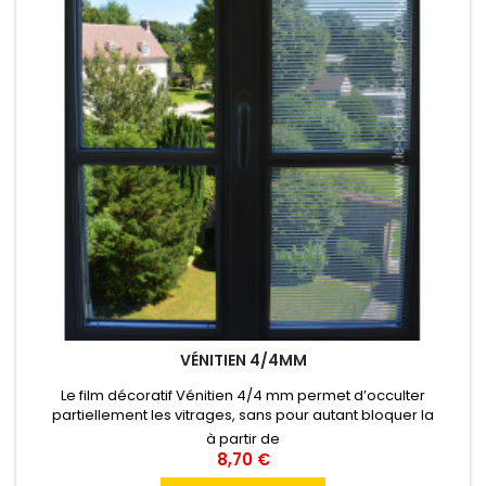
VÉNITIEN 4/4MM
Le film décoratif Vénitien 4/4 mm permet d’occulter
partiellement les vitrages, sans pour autant bloquer la
lumière. L’alternance de bandes blanches et de bandes
à partir de
transparentes horizontales crée une ambiance d’intimité
8,70 €
semblable au store vénitien entrouvert Pose Intérieure