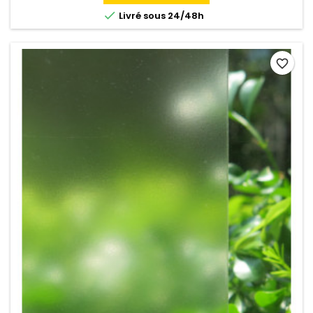

Livré sous 24/48h
favorite_border