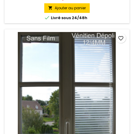
en laissant passer la lumière très largement et en
associant esthétisme et confort visuel.
Ajouter au panier


Livré sous 24/48h
favorite_border