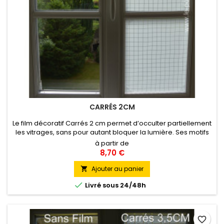
CARRÉS 2CM
Le film décoratif Carrés 2 cm permet d’occulter partiellement
les vitrages, sans pour autant bloquer la lumière. Ses motifs
blancs discrets et élégants constituent le moyen idéal de se
à partir de
protéger des regards et ainsi de recréer un espace
8,70 €
d’intimité dans une lumière tamisée, tout en
associant esthétisme et confort visuel.
Ajouter au panier


Livré sous 24/48h
favorite_border