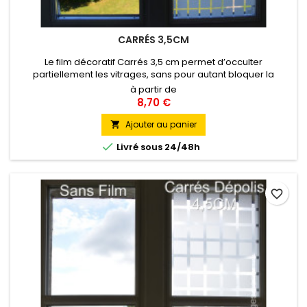
CARRÉS 3,5CM
Le film décoratif Carrés 3,5 cm permet d’occulter
partiellement les vitrages, sans pour autant bloquer la
lumière. Ses motifs blancs discrets et élégants constituent le
à partir de
moyen idéal de se protéger des regards et ainsi de recréer
8,70 €
un espace d’intimité dans une lumière tamisée, tout en
associant esthétisme et confort visuel.
Ajouter au panier


Livré sous 24/48h
favorite_border