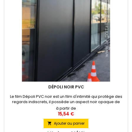
DÉPOLI NOIR PVC
Le film Dépoli PVC noir est un film d'intimité qui protège des
regards indiscrets, il possède un aspect noir opaque de
l'extérieur et un effet translucide à l'intérieur ce qui est idéal
à partir de
pour masquer la vue tout en gardant une bonne
15,54 €
luminosité.Ce film n'est disponible qu'en laize de 127cm.
Ajouter au panier
