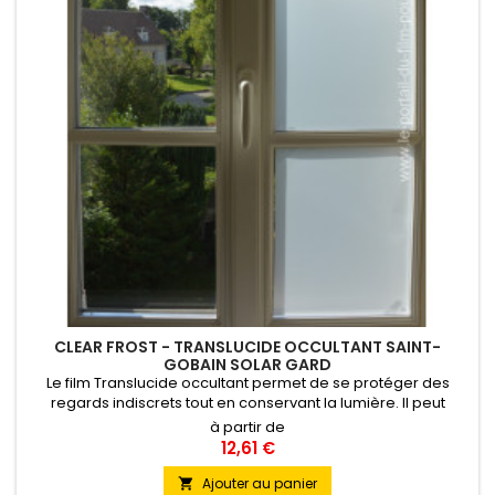
CLEAR FROST - TRANSLUCIDE OCCULTANT SAINT-
GOBAIN SOLAR GARD
Le film Translucide occultant permet de se protéger des
regards indiscrets tout en conservant la lumière. Il peut
également être découpé puis appliqué en bandes, carrés
à partir de
ou autres motifs géométriques ou artistiques. Pose Intérieure
12,61 €
Ajouter au panier
