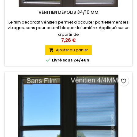
VÉNITIEN DÉPOLIS 34/10 MM
Le film décoratif Vénitien permet d'occulter partiellement les
vitrages, sans pour autant bloquer la lumière. Appliqué sur un
vitrage, ce film offrant une élégante alternance de bandes
à partir de
dépolies de 34 mm et de bandes transparentes de 10
7,26 €
mm recrée un espace d'intimité tout en laissant passer la
lumière très largement et en associant esthétisme et
Ajouter au panier

confort...

Livré sous 24/48h
favorite_border