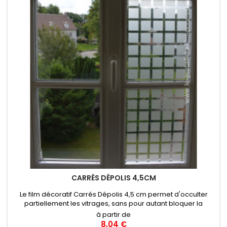
CARRÉS DÉPOLIS 4,5CM
Le film décoratif Carrés Dépolis 4,5 cm permet d'occulter
partiellement les vitrages, sans pour autant bloquer la
lumière. Appliqué sur un vitrage, ce film composé de carrés
à partir de
translucides de 4,5 cm recrée un espace d'intimité tout
8,04 €