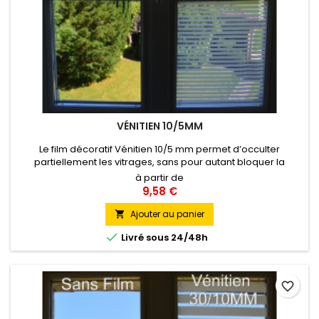
VÉNITIEN 10/5MM
Le film décoratif Vénitien 10/5 mm permet d’occulter
partiellement les vitrages, sans pour autant bloquer la
lumière. L’alternance de bandes blanches de 1 cm et de
à partir de
bandes transparentes de 5 mm horizontales crée
9,58 €
une ambiance d’intimité semblable au store vénitien
entrouvert Pose Intérieure
Ajouter au panier


Livré sous 24/48h
favorite_border