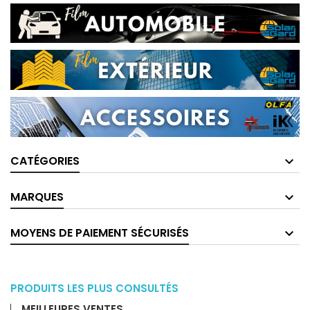
CATÉGORIES
MARQUES
MOYENS DE PAIEMENT SÉCURISÉS
Films
PRODUITS LES PLUS CONSULTÉS
pour
MEILLEURES VENTES