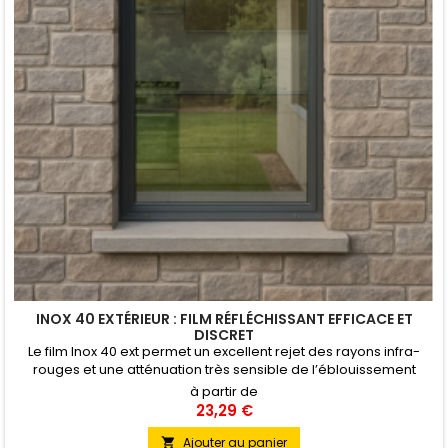
INOX 40 EXTÉRIEUR : FILM RÉFLÉCHISSANT EFFICACE ET
DISCRET
Le film Inox 40 ext permet un excellent rejet des rayons infra-
rouges et une atténuation très sensible de l’éblouissement
solaire. Son aspect ‘inox’ de l’extérieur permet une application
à partir de
esthétiquement discrète pour une protection solaire sur tous
23,29 €
types de bâtiments. Pose Extérieure
Ajouter au panier
