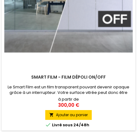
SMART FILM - FILM DÉPOLI ON/OFF
Le Smart Film est un film transparent pouvant devenir opaque
grâce à un interrupteur. Votre surface vitrée peut donc être
opaque ou transparente en l'espace de quelques secondes. Le
à partir de
film existe en différentes couleurs de translucide (blanc, gris,
300,00 €
noir, bleu, vert, rose et jaune) Pose Intérieure
Ajouter au panier


Livré sous 24/48h