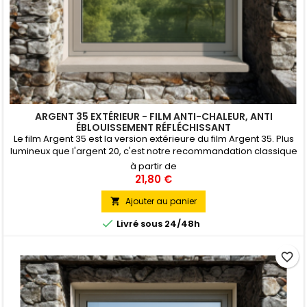
ARGENT 35 EXTÉRIEUR - FILM ANTI-CHALEUR, ANTI
ÉBLOUISSEMENT RÉFLÉCHISSANT
Le film Argent 35 est la version extérieure du film Argent 35. Plus
lumineux que l'argent 20, c'est notre recommandation classique
pour une application chez un particulier. Pose Extérieure
à partir de
21,80 €
Ajouter au panier


Livré sous 24/48h
favorite_border