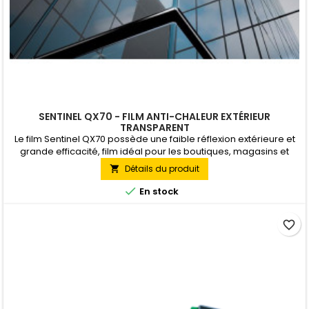
SENTINEL QX70 - FILM ANTI-CHALEUR EXTÉRIEUR
TRANSPARENT
Le film Sentinel QX70 possède une faible réflexion extérieure et
grande efficacité, film idéal pour les boutiques, magasins et
autres lieux pour lesquels la transparence est nécessaire.
Détails du produit

L'aspect extérieur particulièrement discret ravira les personnes
à la recherche de luminosité mais souhaitant diminuer la

En stock
chaleur dans leurs locaux. Pose Extérieure
favorite_border