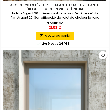
ARGENT 20 EXTÉRIEUR : FILM ANTI-CHALEUR ET ANTI-
ÉBLOUISSEMENT POSE EXTÉRIEURE
Le film Argent 20 Extérieur est la version ’extérieure’ du
film Argent 20. Son efficacité de rejet de chaleur le rend
incontournable sur de nombreux bâtiments commerciaux et
à partir de
industriels ; il est également souvent appliqué pour réduire
21,53 €
l’éblouissement dans des locaux trop lumineux. Pose Extérieure
Ajouter au panier


Livré sous 24/48h
favorite_border