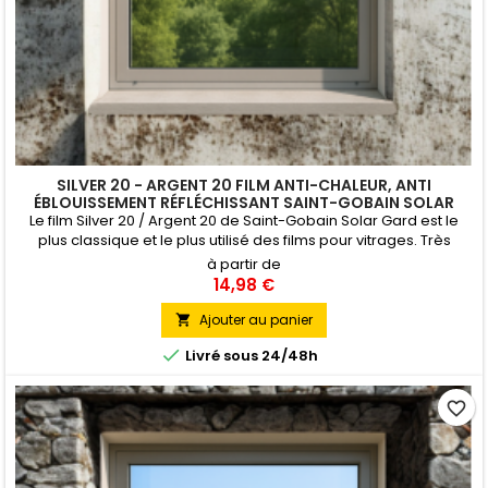
SILVER 20 - ARGENT 20 FILM ANTI-CHALEUR, ANTI
ÉBLOUISSEMENT RÉFLÉCHISSANT SAINT-GOBAIN SOLAR
GARD
Le film Silver 20 / Argent 20 de Saint-Gobain Solar Gard est le
plus classique et le plus utilisé des films pour vitrages. Très
efficace contre l'éblouissement et la chaleur, il est
à partir de
principalement appliqué sur des surfaces vitrées de bureaux,
14,98 €
d'établissements administratifs ou scolaires.Il bénéficie de l'Avis
Technique favorable du CSTB. Pose Intérieure
Ajouter au panier


Livré sous 24/48h
favorite_border