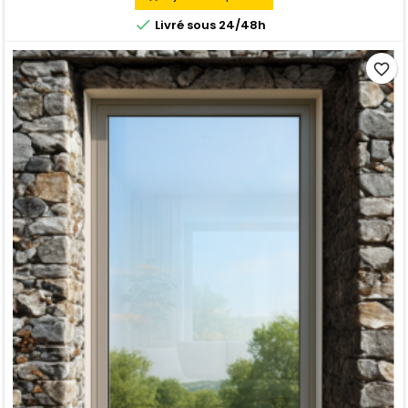

Livré sous 24/48h
favorite_border