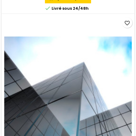

Livré sous 24/48h
favorite_border