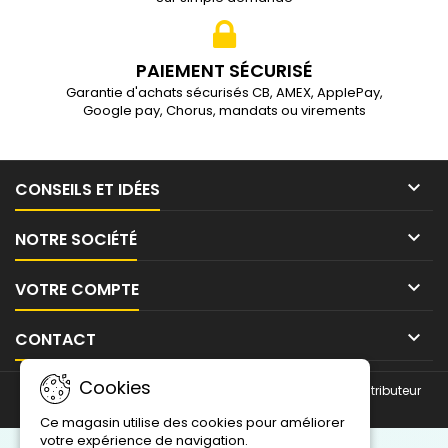
PAIEMENT SÉCURISÉ
Garantie d'achats sécurisés CB, AMEX, ApplePay,
Google pay, Chorus, mandats ou virements

CONSEILS ET IDÉES

NOTRE SOCIÉTÉ

VOTRE COMPTE

CONTACT
Cookies
© Copyright 2026 ITD Le Portail du Film pour Vitrages | Distributeur
SolarGard Saint-Gobain. Tous droits réservés.
Ce magasin utilise des cookies pour améliorer
votre expérience de navigation.