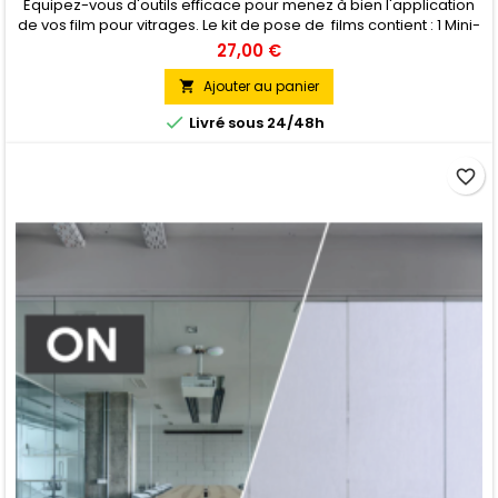
Equipez-vous d'outils efficace pour menez à bien l'application
de vos film pour vitrages. Le kit de pose de films contient : 1 Mini-
grattoir Neon, pour nettoyer le vitrage 1 Raclette équipée d'une
27,00 €
lame 20cm , pour appliquer le film 1 Carte blanche, afin de
guider la découpe du film 1 cutter 1 pulvérisateur
Ajouter au panier


Livré sous 24/48h
favorite_border