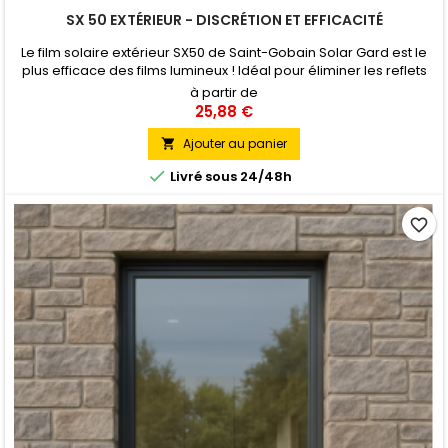
SX 50 EXTÉRIEUR - DISCRÉTION ET EFFICACITÉ
Le film solaire extérieur SX50 de Saint-Gobain Solar Gard est le
plus efficace des films lumineux ! Idéal pour éliminer les reflets
excessifs tout engardant une parfaite et agréable luminosité. Il
à partir de
permet d'améliorer l'environnement de travail en réduisant
25,88 €
l'échauffement excessif dû au soleil, grâce à un taux d'énergie
solaire rejetée de 63%. Pose Extérieure
Ajouter au panier


Livré sous 24/48h
favorite_border