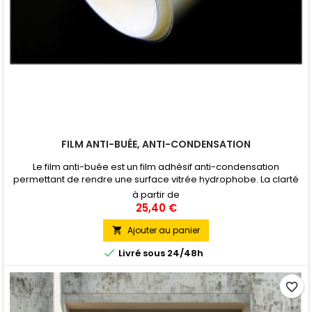
FILM ANTI-BUÉE, ANTI-CONDENSATION
Le film anti-buée est un film adhésif anti-condensation
permettant de rendre une surface vitrée hydrophobe. La clarté
et la transparence sont donc toujours maintenu, même dans
à partir de
des univers humides.
25,40 €
Ajouter au panier


Livré sous 24/48h
favorite_border