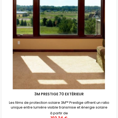
3M PRESTIGE 70 EXTÉRIEUR
Les films de protection solaire 3M™ Prestige offrent un ratio
unique entre lumière visible transmise et énergie solaire
rejetée. Le film de protection solaire 3M™ Prestige 70 Exterior a
à partir de
été conçu pour être appliqué sur la face externe des vitres.