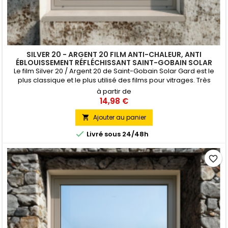
SILVER 20 - ARGENT 20 FILM ANTI-CHALEUR, ANTI
ÉBLOUISSEMENT RÉFLÉCHISSANT SAINT-GOBAIN SOLAR
GARD
Le film Silver 20 / Argent 20 de Saint-Gobain Solar Gard est le
plus classique et le plus utilisé des films pour vitrages. Très
efficace contre l'éblouissement et la chaleur, il est
à partir de
principalement appliqué sur des surfaces vitrées de bureaux,
14,98 €
d'établissements administratifs ou scolaires.Il bénéficie de l'Avis
Technique favorable du CSTB. Pose Intérieure
Ajouter au panier


Livré sous 24/48h
favorite_border