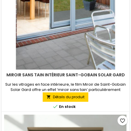
MIROIR SANS TAIN INTÉRIEUR SAINT-GOBAIN SOLAR GARD
Sur les vitrages en face intérieure, le film Miroir de Saint-Gobain
Solar Gard offre un effet ‘miroir sans tain’ particulièrement
prononcé qui permet son utilisation dans toutes les situations où
Détails du produit

une surveillance discrète est nécessaire : hôtels, banques,
supermarchés, bureaux, rez-de-chaussée etc. Pose Intérieure

En stock
favorite_border