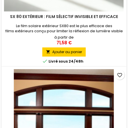
SX 80 EXTÉRIEUR : FILM SÉLECTIF INVISIBLE ET EFFICACE
Le film solaire extérieur SX80 est le plus efficace des
films extérieurs conçu pour limiter la réflexion de lumière visible
tout en réduisant les apports de chaleur jusqu’à 42%. Le SX80 est
à partir de
un film solaire extérieur permettant à la lumière de passer tout
71,58 €
en contrôlant la chaleur du soleil :Absence d’effet miroir
Transmission de la lumière visible...
Ajouter au panier


Livré sous 24/48h
favorite_border