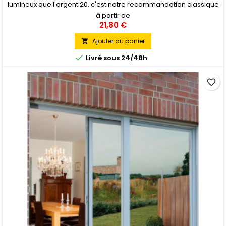
lumineux que l'argent 20, c'est notre recommandation classique
pour une application chez un particulier. Pose Extérieure
à partir de
21,80 €
Ajouter au panier


Livré sous 24/48h
favorite_border