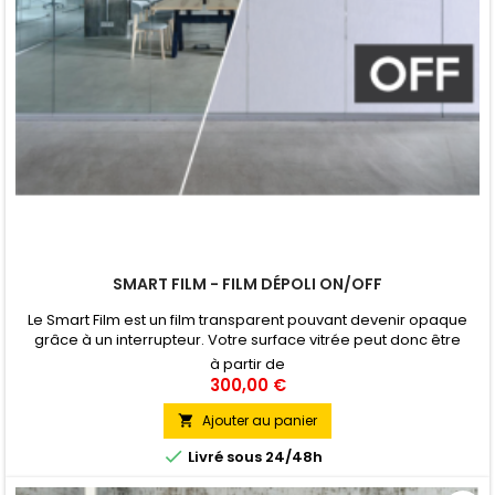
SMART FILM - FILM DÉPOLI ON/OFF
Le Smart Film est un film transparent pouvant devenir opaque
grâce à un interrupteur. Votre surface vitrée peut donc être
opaque ou transparente en l'espace de quelques secondes. Le
à partir de
film existe en différentes couleurs de translucide (blanc, gris,
300,00 €
noir, bleu, vert, rose et jaune) Pose Intérieure
Ajouter au panier


Livré sous 24/48h