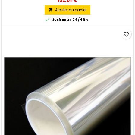
102,24 €
Pose Extérieure
Ajouter au panier


Livré sous 24/48h
favorite_border