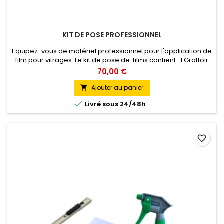
KIT DE POSE PROFESSIONNEL
Equipez-vous de matériel professionnel pour l'application de
film pour vitrages. Le kit de pose de films contient : 1 Grattoir
Triumph, pour nettoyer le vitrage 1 Maroufleur Power
70,00 €
squeegee, pour appliquer le film 1 spatule à Maroufler, guider
la découpe du film 1 cutter OLFA XA-1 1 pulvérisateur
Ajouter au panier


Livré sous 24/48h
favorite_border