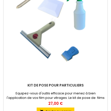
KIT DE POSE POUR PARTICULIERS
Equipez-vous d'outils efficace pour menez à bien
l'application de vos film pour vitrages. Le kit de pose de films
contient : 1 Mini-grattoir Neon, pour nettoyer le vitrage 1
27,00 €
Raclette équipée d'une lame 20cm , pour appliquer le film 1