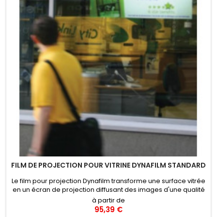
FILM DE PROJECTION POUR VITRINE DYNAFILM STANDARD
Le film pour projection Dynafilm transforme une surface vitrée
en un écran de projection diffusant des images d'une qualité
exceptionnelle pour une communication dynamique.
à partir de
Un impact visuel inégalable pour capter l'attention de vos
95,39 €
clients de jour comme de nuit. Existe en trois version :