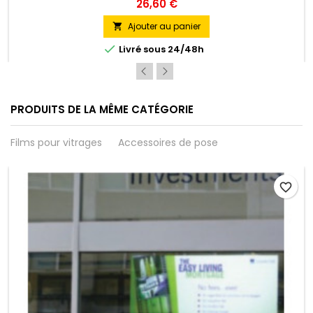
à tout moment, pour un travail plus fluide et sécurisé.
26,60 €
Ajouter au panier


Livré sous 24/48h
PRODUITS DE LA MÊME CATÉGORIE
Films pour vitrages
Accessoires de pose
favorite_border