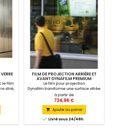
 VERRE
FILM DE PROJECTION ARRIÈRE ET
AVANT DYNAFILM PREMIUM
 le Film
Le film pour projection
e strié,
Dynafilm transforme une surface vitrée
 intimité
en un écran de projection diffusant des
à partir de
bandes
images d'une qualité exceptionnelle
724,96 €
ée un jeu
pour une communication dynamique.
, idéal
Un impact visuel inégalable pour
Ajouter au panier

tout en
capter l'attention de vos clients de jour

Livré sous 24/48h
comme de nuit.