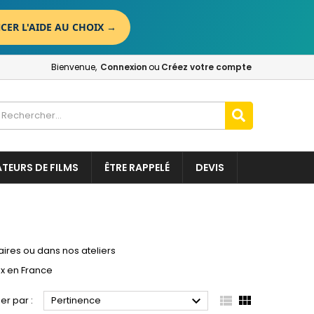
CER L'AIDE AU CHOIX
→
×
×
×
×
Bienvenue,
Connexion
ou
Créez votre compte
)
n
t
ATEURS DE FILMS
ÊTRE RAPPELÉ
DEVIS
aires ou dans nos ateliers
ux en France



ier par :
Pertinence