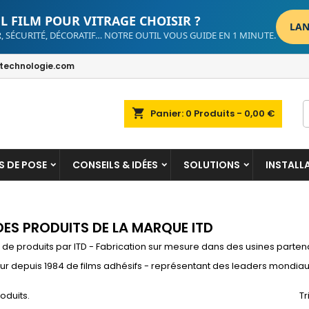
L FILM POUR VITRAGE CHOISIR ?
LAN
, SÉCURITÉ, DÉCORATIF… NOTRE OUTIL VOUS GUIDE EN 1 MINUTE.
dd to wishlist
(modalTitle))
reate wishlist
ign in
echnologie.com
Create new list
confirmMessage))
u need to be logged in to save products in your wishlist.
shlist name
shopping_cart
Panier:
0
Produits - 0,00 €
((cancelText))
((modalDeleteText)
Cancel
Sign i
Cancel
Create wishlis
S DE POSE
CONSEILS & IDÉES
SOLUTIONS
INSTALL
 DES PRODUITS DE LA MARQUE ITD
 de produits par ITD - Fabrication sur mesure dans des usines parten
eur depuis 1984 de films adhésifs - représentant des leaders mondia
roduits.
Tr