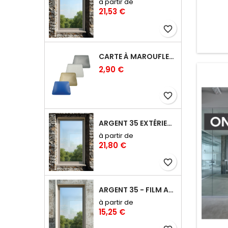
à partir de
images
21,53 €
pour u
Un i
favorite_border
capter 
comme d
tran
CARTE À MAROUFLER RIGIDE COINS ARRONDIS – 10 CM
2,90 €
favorite_border
ARGENT 35 EXTÉRIEUR - FILM ANTI-CHALEUR, ANTI ÉBLOUISSEMENT RÉFLÉCHISSANT
à partir de
21,80 €
favorite_border
ARGENT 35 - FILM ANTI-CHALEUR, ANTI ÉBLOUISSEMENT RÉFLÉCHISSANT
à partir de
15,25 €