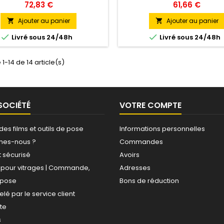
t en laissant passer 71 % de la
excellent rejet de chaleur (55 
72,83 €
61,66 €
 naturelle, idéal pour préserver
en restant visuellement neutre
arté des espaces vitrées sans
pour les bureaux, vitrines et b
Ajouter au panier
Ajouter au panier


mettre le confort. Fabriqué en
publics, il protège efficaceme


Livré sous 24/48h
Livré sous 24/48h
il offre une protection UV &gt;99
les UV (&gt;99 %) tout en assu
 finition discrète et neutre. Pose
confort thermique optimal.
Extérieure
Intérieure
 1-14 de 14 article(s)
SOCIÉTÉ
VOTRE COMPTE
 des films et outils de pose
Informations personnelles
mes-nous ?
Commandes
 sécurisé
Avoirs
s pour vitrages | Commande,
Adresses
, pose
Bons de réduction
elé par le service client
ite
s