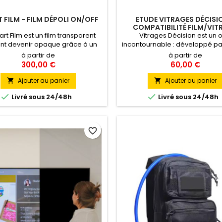
 FILM - FILM DÉPOLI ON/OFF
ETUDE VITRAGES DÉCISI
COMPATIBILITÉ FILM/VIT
rt Film est un film transparent
Vitrages Décision est un o
nt devenir opaque grâce à un
incontournable : développé pa
pteur. Votre surface vitrée peut
CEBTP il permet d'effectuer les
à partir de
à partir de
tre opaque ou transparente en
thermiques des vitrages coup
300,00 €
60,00 €
e de quelques secondes. Le film
un film Solar Gard Saint-Gobai
te en différentes couleurs de
Il est destiné à l’ensemble des
Ajouter au panier
Ajouter au panier


ide (blanc, gris, noir, bleu, vert,
de la construction, pour val


Livré sous 24/48h
Livré sous 24/48h
e et jaune) Pose Intérieure
dimensionner et vérifier 
comportement des vitrages f
conditions climatiques
favorite_border