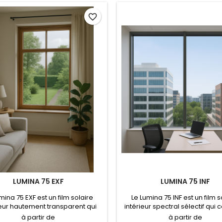
favorite_border
LUMINA 75 EXF
LUMINA 75 INF
mina 75 EXF est un film solaire
Le Lumina 75 INF est un film s
eur hautement transparent qui
intérieur spectral sélectif qui
efficacement la chaleur (TSER 57
haute transmission lumineuse (
à partir de
à partir de