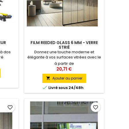
EUR
FILM REEDED GLASS 6 MM - VERRE
STRIÉ
 à dos
Donnez une touche moderne et
ré
élégante à vos surfaces vitrées avec le
vériser
Film Reeded Glass 6 mm - Effet verre
à partir de
dans des
strié. Ce film décoratif présente des
20,71 €
 sac est
bandes régulières espacées de 6 mm,
batterie
offrant une esthétique épurée tout en
Ajouter au panier

une poche
préservant la luminosité naturelle.

Livré sous 24/48h
ur un
Parfait pour personnaliser et délimiter
ier si
vos espaces, il combine design et
fonctionnalité.
favorite_border
favorite_border