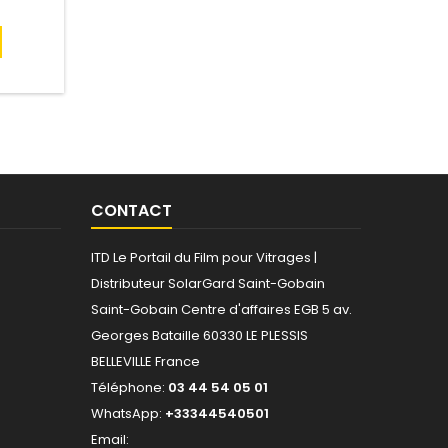
%), tout
. Idéal
âtiments
nt contre
rant un
 Pose
CONTACT
ITD Le Portail du Film pour Vitrages |
Distributeur SolarGard Saint-Gobain
Saint-Gobain
Centre d'affaires EGB
5 av.
Georges Bataille 60330 LE PLESSIS
BELLEVILLE France
Téléphone:
03 44 54 05 01
WhatsApp:
+33344540501
Email: