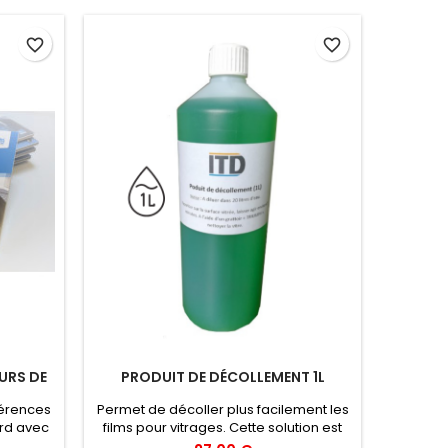
favorite_border
favorite_border
URS DE
PRODUIT DE DÉCOLLEMENT 1L
érences
Permet de décoller plus facilement les
ard avec
films pour vitrages. Cette solution est
echnique
vendue sous forme concentrée. A