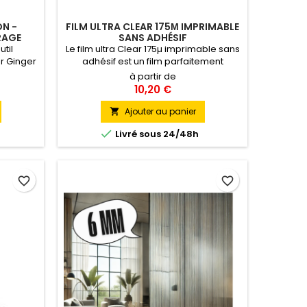
ON -
FILM ULTRA CLEAR 175Μ IMPRIMABLE
RAGE
SANS ADHÉSIF
util
Le film ultra Clear 175µ imprimable sans
r Ginger
adhésif est un film parfaitement
 calculs
transparent, qui peut être imprimé.
à partir de
lé avec
10,20 €
n ou 3M.
 acteurs
Ajouter au panier

ider,

Livré sous 24/48h
le
ace aux
.
favorite_border
favorite_border