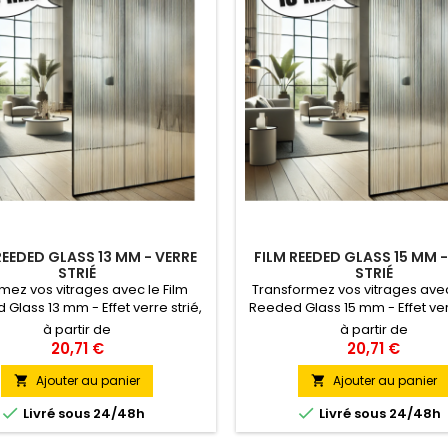
REEDED GLASS 13 MM - VERRE
FILM REEDED GLASS 15 MM -
STRIÉ
STRIÉ
mez vos vitrages avec le Film
Transformez vos vitrages avec
Glass 13 mm - Effet verre strié,
Reeded Glass 15 mm - Effet verr
lution décorative élégante qui
une solution décorative qui allie
à partir de
à partir de
ue intimité et design. Grâce à
et design raffiné. Avec des 
20,71 €
20,71 €
andes espacées de 13 mm, ce
espacées de 15 mm, ce film cr
ffre un effet visuel structuré et
subtil de lumière et de formes
Ajouter au panier
Ajouter au panier


ne, parfait pour séparer les
pour structurer vos espaces 


Livré sous 24/48h
Livré sous 24/48h
aces tout en préservant la
filtrant la visibilité.
luminosité naturelle.