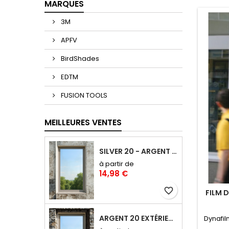
MARQUES
3M
APFV
BirdShades
EDTM
FUSION TOOLS
MEILLEURES VENTES
SILVER 20 - ARGENT 20 FILM ANTI-CHALEUR, ANTI ÉBLOUISSEMENT RÉFLÉCHISSANT SAINT-GOBAIN SOLAR GARD
à partir de
14,98 €
favorite_border
FILM 
ARGENT 20 EXTÉRIEUR : FILM ANTI-CHALEUR ET ANTI-ÉBLOUISSEMENT POSE EXTÉRIEURE
Dynafil
en un é