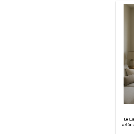
Le Lu
extéri
réduit 