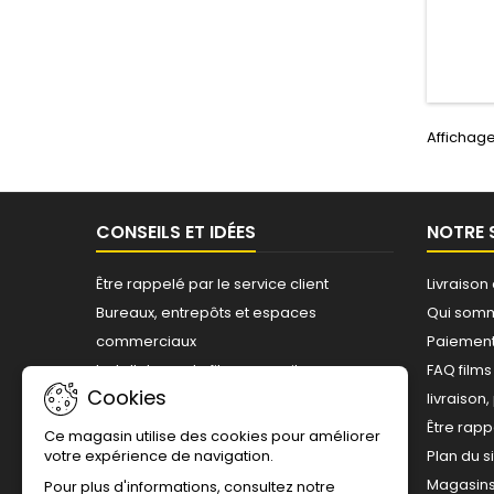
%) tou
lumière
la cl
compro
Europe, 
% et une
Affichage
CONSEILS ET IDÉES
NOTRE 
Être rappelé par le service client
Livraison
Bureaux, entrepôts et espaces
Qui som
commerciaux
Paiement
Installateurs de films pour vitrages -
FAQ film
Cookies
Professionnels agréés
livraison
Questions sur les films
Être rapp
Ce magasin utilise des cookies pour améliorer
votre expérience de navigation.
Choisir un film adhésif
Plan du s
Résidentiel - Film pour particuliers
Magasin
Pour plus d'informations, consultez notre