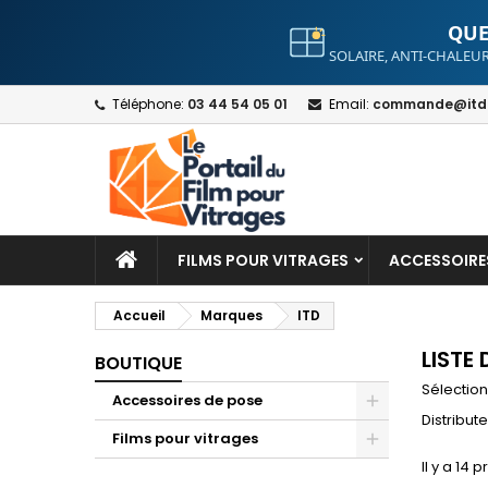
QUE
SOLAIRE, ANTI-CHALEUR
A
(
C
S
Téléphone:
03 44 54 05 01
Email:
commande@itdt
add_circle_outline
((
Yo
Wi
FILMS POUR VITRAGES
ACCESSOIRE
Accueil
Marques
ITD
LISTE
BOUTIQUE
Sélection
Accessoires de pose
Distribut
Films pour vitrages
Il y a 14 p