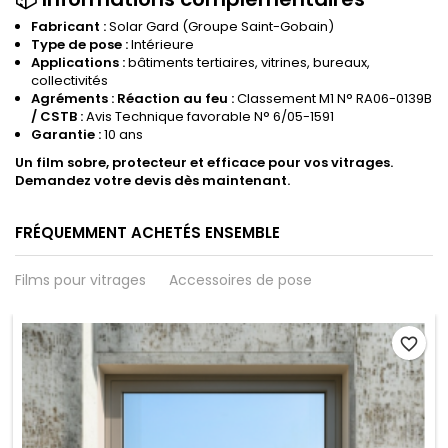
Fabricant :
Solar Gard
(Groupe Saint-Gobain)
Type de pose :
Intérieure
Applications :
bâtiments tertiaires, vitrines, bureaux,
collectivités
Agréments :
Réaction au feu :
Classement M1 N° RA06-0139B
/
CSTB :
Avis Technique favorable N° 6/05-1591
Garantie :
10 ans
Un film sobre, protecteur et efficace pour vos vitrages.
Demandez votre devis dès maintenant.
FRÉQUEMMENT ACHETÉS ENSEMBLE
Films pour vitrages
Accessoires de pose
favorite_border