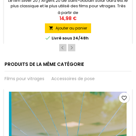
GARD
Le film Silver 20 / Argent 20 de Saint-Gobain Solar Gard est le
plus classique et le plus utilisé des films pour vitrages. Très
efficace contre l'éblouissement et la chaleur, il est
à partir de
principalement appliqué sur des surfaces vitrées de bureaux,
14,98 €
d'établissements administratifs ou scolaires.Il bénéficie de
l'Avis Technique favorable du CSTB. Pose Intérieure
Ajouter au panier


Livré sous 24/48h
PRODUITS DE LA MÊME CATÉGORIE
Films pour vitrages
Accessoires de pose
favorite_border