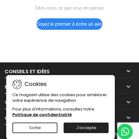
Dites-nous ce que vous en pensez
Soyez le premier à écrire un avis

CONSEILS ET IDÉES
Cookies

NOTRE SOCIÉTÉ
Ce magasin utilise des cookies pour améliorer
votre expérience de navigation.

VOTRE COMPTE
Pour plus d'informations, consultez notre
Politique de confidentialité
.

CONTACT
Sortie
J'accepte
© Copyright 2026 ITD Le Portail du Film pour Vitrages | Distributeur