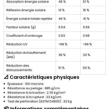
Absorption énergie solaire
46 %
51 %
Réflexion énergie solaire
13 %
16 %
Énergie solaire totale rejetée
46 %
41 %
Facteur solaire (g)
0.54
0.59
Coefficient d’ombrage
0.63
0.68
Réduction UV
>99 %
>99 %
Réduction échauffement
36 %
20 %
(été)
Réduction des
51 %
50 %
éblouissements
📐 Caractéristiques physiques
Épaisseur : 100 microns
Résistance au pelage : 985 g/cm
Résistance à la traction : 2 110 kg/cm²
Résistance à la rupture : 22 kg/cm
Test de perforation (ASTM D4830) : 32 kg
📦 Informations complémentaires