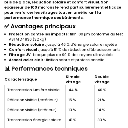
bris de glace, réduction solaire et confort visuel. Son
épaisseur de 100 microns le rend particulièrement efficace
pour renforcer les vitrages tout en améliorant la
performance thermique des bâtiments.
✅ Avantages principaux
Protection contre les impacts :
film 100 µm conforme au test
ASTM D4830 (32 kg)
Réduction solaire :
jusqu’à 46 % d’énergie solaire rejetée
Confort visuel :
jusqu’à 51 % de réduction d’éblouissements
Filtrage UV :
bloque plus de 99 % des rayons ultraviolets
Aspect acier clair :
finition sobre et professionnelle
📊 Performances techniques
Simple
Double
Caractéristique
vitrage
vitrage
Transmission lumière visible
44 %
40 %
Réflexion visible (extérieur)
15 %
21 %
Réflexion visible (intérieur)
13 %
14 %
Transmission énergie solaire
41 %
33 %