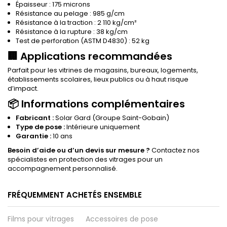
Épaisseur : 175 microns
Résistance au pelage : 985 g/cm
Résistance à la traction : 2 110 kg/cm²
Résistance à la rupture : 38 kg/cm
Test de perforation (ASTM D4830) : 52 kg
🏢 Applications recommandées
Parfait pour les vitrines de magasins, bureaux, logements,
établissements scolaires, lieux publics ou à haut risque
d’impact.
📦 Informations complémentaires
Fabricant :
Solar Gard
(Groupe Saint-Gobain)
Type de pose :
Intérieure uniquement
Garantie :
10 ans
Besoin d’aide ou d’un devis sur mesure ?
Contactez nos
spécialistes en protection des vitrages pour un
accompagnement personnalisé.
FRÉQUEMMENT ACHETÉS ENSEMBLE
Films pour vitrages
Accessoires de pose