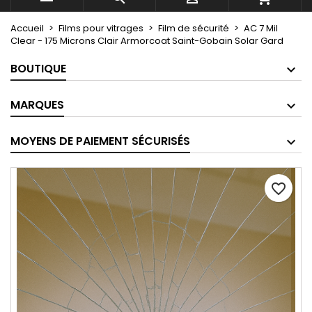
Accueil
Films pour vitrages
Film de sécurité
AC 7 Mil
Clear - 175 Microns Clair Armorcoat Saint-Gobain Solar Gard
BOUTIQUE
MARQUES
MOYENS DE PAIEMENT SÉCURISÉS
favorite_border