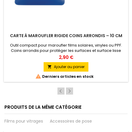
CARTE À MAROUFLER RIGIDE COINS ARRONDIS – 10 CM
Outil compact pour maroufler films solaires, vinyles ou PPF.
Coins arrondis pour protéger les surfaces et surface lisse
pour un marouflage précis. Couleurs : Silver, White, Gold, Blue.
2,90 €
Ajouter au panier


Derniers articles en stock
PRODUITS DE LA MÊME CATÉGORIE
Films pour vitrages
Accessoires de pose