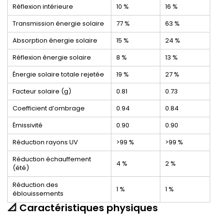
Réflexion intérieure
10 %
16 %
Transmission énergie solaire
77 %
63 %
Absorption énergie solaire
15 %
24 %
Réflexion énergie solaire
8 %
13 %
Énergie solaire totale rejetée
19 %
27 %
Facteur solaire (g)
0.81
0.73
Coefficient d’ombrage
0.94
0.84
Émissivité
0.90
0.90
Réduction rayons UV
>99 %
>99 %
Réduction échauffement
4 %
2 %
(été)
Réduction des
1 %
1 %
éblouissements
📐 Caractéristiques physiques