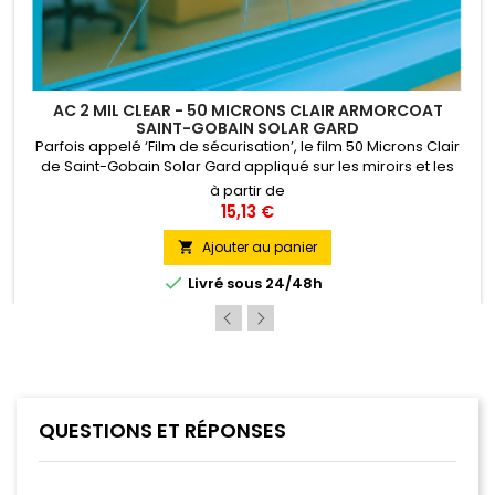
AC 2 MIL CLEAR - 50 MICRONS CLAIR ARMORCOAT
SAINT-GOBAIN SOLAR GARD
Parfois appelé ‘Film de sécurisation’, le film 50 Microns Clair
de Saint-Gobain Solar Gard appliqué sur les miroirs et les
enseignes permet d’en éviter la dispersion des fragments en
à partir de
cas de bris. Il filtre également les rayons ultra-
15,13 €
violets ralentissant ainsi sensiblement la décoloration des
papiers peints, peintures, textiles, objets d’art etc. Pose...
Ajouter au panier


Livré sous 24/48h
QUESTIONS ET RÉPONSES