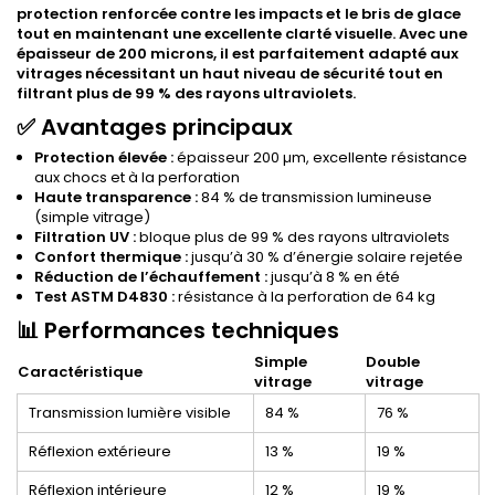
protection renforcée contre les impacts et le bris de glace
tout en maintenant une excellente clarté visuelle. Avec une
épaisseur de 200 microns, il est parfaitement adapté aux
vitrages nécessitant un haut niveau de sécurité tout en
filtrant plus de 99 % des rayons ultraviolets.
✅ Avantages principaux
Protection élevée :
épaisseur 200 µm, excellente résistance
aux chocs et à la perforation
Haute transparence :
84 % de transmission lumineuse
(simple vitrage)
Filtration UV :
bloque plus de 99 % des rayons ultraviolets
Confort thermique :
jusqu’à 30 % d’énergie solaire rejetée
Réduction de l’échauffement :
jusqu’à 8 % en été
Test ASTM D4830 :
résistance à la perforation de 64 kg
📊 Performances techniques
Simple
Double
Caractéristique
vitrage
vitrage
Transmission lumière visible
84 %
76 %
Réflexion extérieure
13 %
19 %
Réflexion intérieure
12 %
19 %