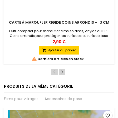
CARTE À MAROUFLER RIGIDE COINS ARRONDIS – 10 CM
Outil compact pour maroufler films solaires, vinyles ou PPF.
Coins arrondis pour protéger les surfaces et surface lisse
pour un marouflage précis. Couleurs : Silver, White, Gold, Blue.
2,90 €
Ajouter au panier


Derniers articles en stock
PRODUITS DE LA MÊME CATÉGORIE
Films pour vitrages
Accessoires de pose
favorite_border