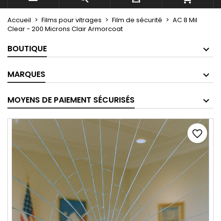
Accueil
Films pour vitrages
Film de sécurité
AC 8 Mil
Clear - 200 Microns Clair Armorcoat
BOUTIQUE
MARQUES
MOYENS DE PAIEMENT SÉCURISÉS
favorite_border