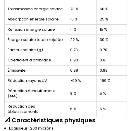
Transmission énergie solaire
73 %
60 %
Absorption énergie solaire
16 %
25 %
Réflexion énergie solaire
11 %
15 %
Énergie solaire totale rejetée
22 %
30 %
Facteur solaire (g)
0.78
0.70
Coefficient d’ombrage
0.90
0.81
Émissivité
0.88
0.88
Réduction rayons UV
>99 %
>99 %
Réduction échauffement
8 %
5 %
(été)
Réduction des
6 %
6 %
éblouissements
📐 Caractéristiques physiques
Épaisseur : 200 microns