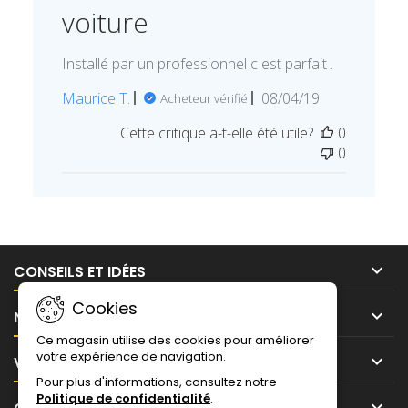
Tue
voiture
Sep
02
Installé par un professionnel c est parfait .
2025
Date
Maurice T.
08/04/19
Acheteur vérifié
de
Cette critique a-t-elle été utile?
0
publication
0

CONSEILS ET IDÉES
Cookies

NOTRE SOCIÉTÉ
Ce magasin utilise des cookies pour améliorer
votre expérience de navigation.

VOTRE COMPTE
Pour plus d'informations, consultez notre
Politique de confidentialité
.
