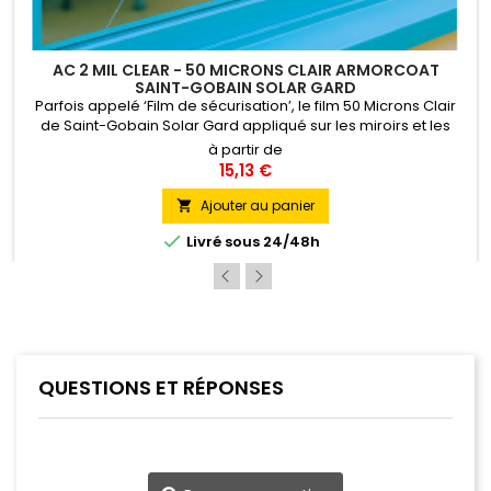
AC 2 MIL CLEAR - 50 MICRONS CLAIR ARMORCOAT
SAINT-GOBAIN SOLAR GARD
Parfois appelé ‘Film de sécurisation’, le film 50 Microns Clair
de Saint-Gobain Solar Gard appliqué sur les miroirs et les
enseignes permet d’en éviter la dispersion des fragments en
à partir de
cas de bris. Il filtre également les rayons ultra-
15,13 €
violets ralentissant ainsi sensiblement la décoloration des
papiers peints, peintures, textiles, objets d’art etc. Pose...
Ajouter au panier


Livré sous 24/48h
QUESTIONS ET RÉPONSES