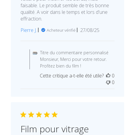
faisable. Le produit semble de très bonne
qualité. A voir dans le temps et lors d'une
effraction.
Date
Pierre J.
27/08/25
Acheteur vérifié
de
publication
Commentaires
du
Titre du commentaire personnalisé
propriétaire
Monsieur, Merci pour votre retour.
de
Profitez bien du film !
la
Cette critique a-t-elle été utile?
0
boutique
0
sur
l’avis
de
Titre
du
commentaire
personnalisé
Film pour vitrage
du