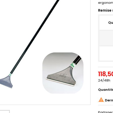
ergonomi
Remise 
Qu
118,5
24/48h
Quantit

Derni
Partager