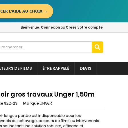
CER L'AIDE AU CHOIX
→
×
×
×
Bienvenue,
Connexion
ou
Créez votre compte
n
t
ATEURS DE FILMS
ÊTRE RAPPELÉ
DEVIS
toir gros travaux Unger 1,50m
ce
922-23
Marque
UNGER
oir longue portée est indispensable pour les
onnels du nettoyage, poseurs de films ou intervenants
ls souhaitant une solution robuste, efficace et