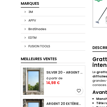
MARQUES
3M
APFV
BirdShades
EDTM
FUSION TOOLS
DESCRI
Gratt
MEILLEURES VENTES
inten
Le
gratto
SILVER 20 - ARGENT 20 FILM ANTI-CHALEUR, ANTI ÉBLOUISSEMENT RÉFLÉCHISSANT SAINT-GOBAIN SOLAR GARD
difficile
à partir de
grandes v
14,98 €
coriaces.
favorite_border
Avant
Manch
Tête r
ARGENT 20 EXTÉRIEUR : FILM ANTI-CHALEUR ET ANTI-ÉBLOUISSEMENT POSE EXTÉRIEURE