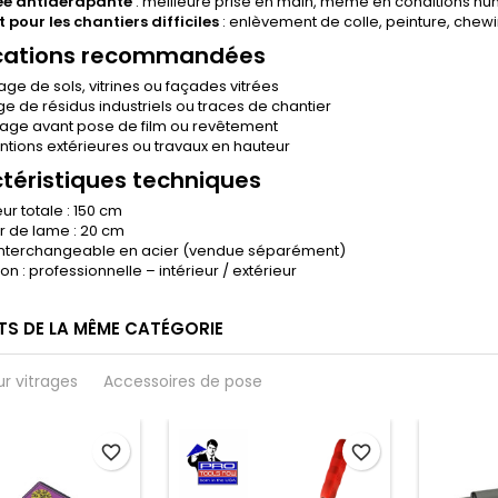
ée antidérapante
: meilleure prise en main, même en conditions hu
t pour les chantiers difficiles
: enlèvement de colle, peinture, chewi
cations recommandées
age de sols, vitrines ou façades vitrées
ge de résidus industriels ou traces de chantier
ge avant pose de film ou revêtement
entions extérieures ou travaux en hauteur
téristiques techniques
ur totale : 150 cm
r de lame : 20 cm
nterchangeable en acier (vendue séparément)
tion : professionnelle – intérieur / extérieur
TS DE LA MÊME CATÉGORIE
ur vitrages
Accessoires de pose
favorite_border
favorite_border