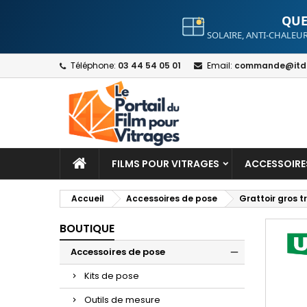
QUE
SOLAIRE, ANTI-CHALEUR
A
C
S
Téléphone:
03 44 54 05 01
Email:
commande@itdt
add_circle_outline
Yo
Wi
FILMS POUR VITRAGES
ACCESSOIRE
Accueil
Accessoires de pose
Grattoir gros 
BOUTIQUE
Accessoires de pose
Kits de pose
Outils de mesure