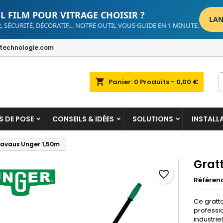
L FILM POUR VITRAGE CHOISIR ?
LAN
, SÉCURITÉ, DÉCORATIF… NOTRE OUTIL VOUS GUIDE EN 1 MINUTE.
dd to wishlist
reate wishlist
ign in
echnologie.com
Create new list
u need to be logged in to save products in your wishlist.
shlist name
shopping_cart
Panier:
0
Produits - 0,00 €
Cancel
Sign i
Cancel
Create wishlis
S DE POSE
CONSEILS & IDÉES
SOLUTIONS
INSTALL
travaux Unger 1,50m
Grat
favorite_border
Référen
Ce gratt
professi
industrie