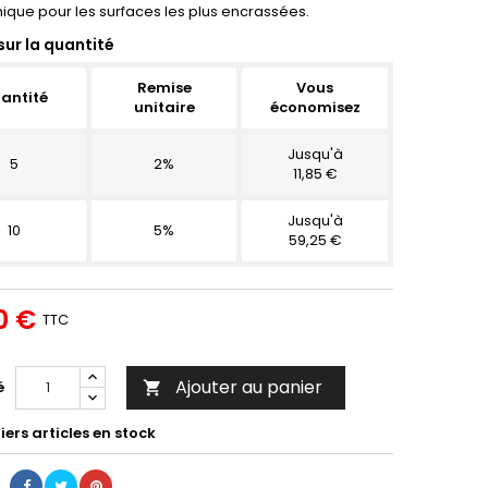
que pour les surfaces les plus encrassées.
sur la quantité
Remise
Vous
antité
unitaire
économisez
Jusqu'à
5
2%
11,85 €
Jusqu'à
10
5%
59,25 €
0 €
TTC
Ajouter au panier
é

ers articles en stock