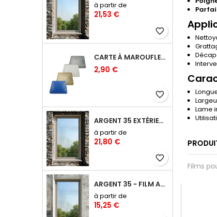
Poign
à partir de
Parfai
21,53 €
Appli
favorite_border
Nettoy
Gratta
Décapa
CARTE À MAROUFLER RIGIDE COINS ARRONDIS – 10 CM
Interv
2,90 €
Carac
Longue
favorite_border
Largeu
Lame i
Utilisa
ARGENT 35 EXTÉRIEUR - FILM ANTI-CHALEUR, ANTI ÉBLOUISSEMENT RÉFLÉCHISSANT
à partir de
21,80 €
PRODUI
favorite_border
Films po
ARGENT 35 - FILM ANTI-CHALEUR, ANTI ÉBLOUISSEMENT RÉFLÉCHISSANT
à partir de
favorite_border
favorite_border
15,25 €