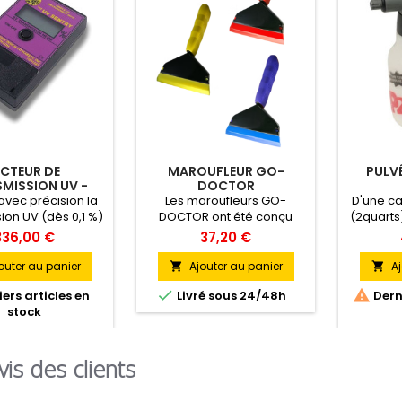
ECTEUR DE
MAROUFLEUR GO-
PULVÉ
MISSION UV -
DOCTOR
EDTM
vec précision la
Les maroufleurs GO-
D'une cap
ion UV (dès 0,1 %)
DOCTOR ont été conçu
(2quarts)
rs du verre ou du
pour un meilleur confort
est p
336,00 €
37,20 €
déal pour mesurer
d’utilisation et une efficacité
ap
 l'efficacité anti-
optimale. Le manche à
profes
outer au panier
Ajouter au panier
Aj


 des films.
structure en « I » permet
légèr


ers articles en
Livré sous 24/48h
Derni
une préhension parfaite.
robuste 
stock
vis des clients