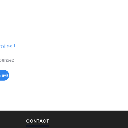
iles !
 pensez
 avis
CONTACT