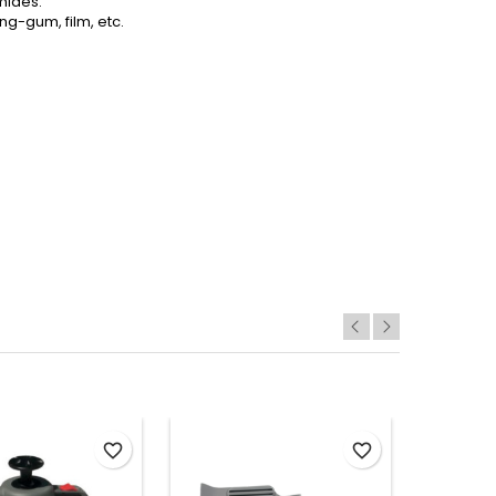
mides.
ng-gum, film, etc.
favorite_border
favorite_border