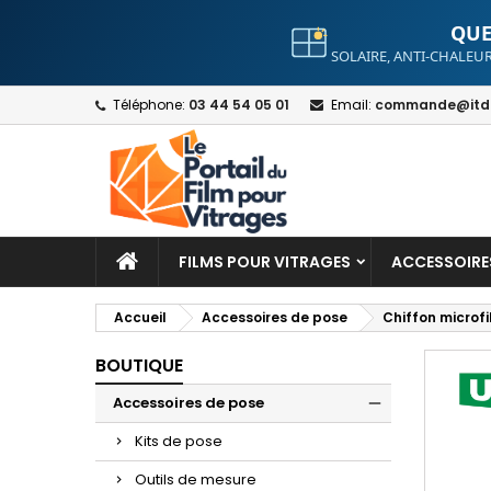
QUE
SOLAIRE, ANTI-CHALEUR
A
C
S
Téléphone:
03 44 54 05 01
Email:
commande@itdt
add_circle_outline
Yo
Wi
FILMS POUR VITRAGES
ACCESSOIRE
Accueil
Accessoires de pose
Chiffon microf
BOUTIQUE
Accessoires de pose
Kits de pose
Outils de mesure