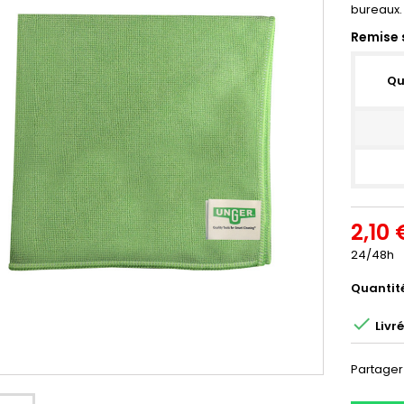
bureaux.
Remise 
Qu
2,10 
24/48h
Quantit

Livr
Partager