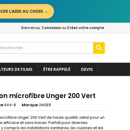
CER L'AIDE AU CHOIX
→
×
×
×
Bienvenue,
Connexion
ou
Créez votre compte
n
t
ATEURS DE FILMS
ÊTRE RAPPELÉ
DEVIS
on microfibre Unger 200 Vert
ce
944-8
Marque
UNGER
icrofibre Unger 200 Vert de haute qualité, idéal pour un
 efficace et sans traces. Parfait pour diverses
 y compris les installations sanitaires, les cuisines et les