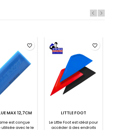
favorite_border
favorite_border
LUE MAX 12,7CM
LITTLE FOOT
TRI E
lame est conçue
Le Little Foot est idéal pour
Le Tri Ed
 utilisée avec le le
accéder à des endroits
qual