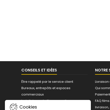
CONSEILS ET IDÉES
NOTRE 
Être rappelé par le service client
Livraison
Bureaux, entrepôts et espaces
Qui som
commerciaux
Paiement
Installateurs de films pour vitrages -
FAQ film
Cookies
Professionnels agréés
livraison