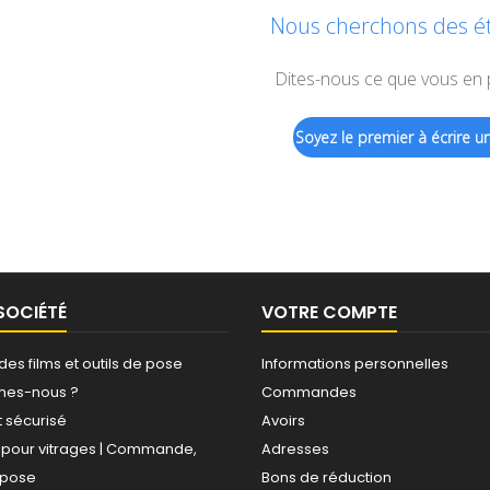
Nous cherchons des éto
Dites-nous ce que vous en
Soyez le premier à écrire un
SOCIÉTÉ
VOTRE COMPTE
 des films et outils de pose
Informations personnelles
mes-nous ?
Commandes
 sécurisé
Avoirs
s pour vitrages | Commande,
Adresses
, pose
Bons de réduction