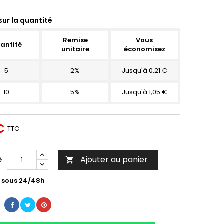
sur la quantité
Remise
Vous
antité
unitaire
économisez
5
2%
Jusqu'à 0,21 €
10
5%
Jusqu'à 1,05 €
€
TTC
Ajouter au panier
é

é sous 24/48h