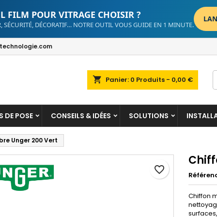
L FILM POUR VITRAGE CHOISIR ?
LAN
, SÉCURITÉ, DÉCORATIF… NOTRE OUTIL VOUS GUIDE EN 1 MINUTE.
dd to wishlist
reate wishlist
ign in
echnologie.com
Create new list
u need to be logged in to save products in your wishlist.
shlist name
shopping_cart
Panier:
0
Produits - 0,00 €
Cancel
Sign i
Cancel
Create wishlis
S DE POSE
CONSEILS & IDÉES
SOLUTIONS
INSTALL
ibre Unger 200 Vert
Chiff
favorite_border
Référen
Chiffon m
nettoyage
surfaces,