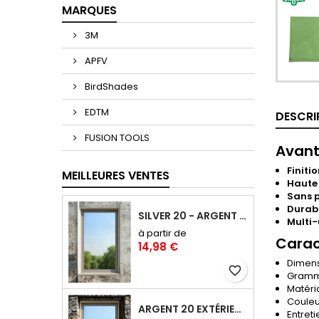
MARQUES
3M
APFV
BirdShades
EDTM
DESCRI
FUSION TOOLS
Avant
Finiti
MEILLEURES VENTES
Haute
Sans 
Durabl
SILVER 20 - ARGENT 20 FILM ANTI-CHALEUR, ANTI ÉBLOUISSEMENT RÉFLÉCHISSANT SAINT-GOBAIN SOLAR GARD
Multi
à partir de
Carac
14,98 €
Dimens
favorite_border
Gramma
Matéri
Couleur
ARGENT 20 EXTÉRIEUR : FILM ANTI-CHALEUR ET ANTI-ÉBLOUISSEMENT POSE EXTÉRIEURE
Entreti