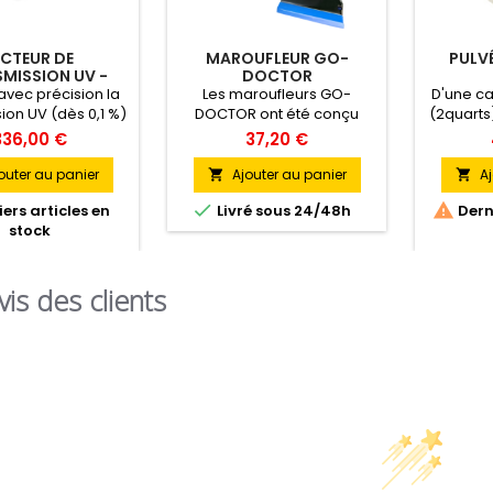
ECTEUR DE
MAROUFLEUR GO-
PULVÉ
MISSION UV -
DOCTOR
EDTM
vec précision la
Les maroufleurs GO-
D'une cap
ion UV (dès 0,1 %)
DOCTOR ont été conçu
(2quarts)
rs du verre ou du
pour un meilleur confort
est p
336,00 €
37,20 €
déal pour mesurer
d’utilisation et une efficacité
ap
 l'efficacité anti-
optimale. Le manche à
profes
outer au panier
Ajouter au panier
Aj


 des films.
structure en « I » permet
légèr


ers articles en
Livré sous 24/48h
Derni
une préhension parfaite.
robuste 
stock
vis des clients