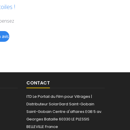
iles !
 pensez
 avis
CONTACT
ITD Le Portail du Film pour Vitrages |
Distributeur SolarGard Saint-Gobain
Saint-Gobain
Centre d'affaires EGB
5 av.
Georges Bataille 60330 LE PLESSIS
BELLEVILLE France