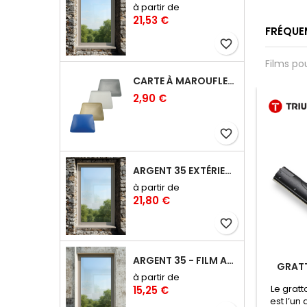
à partir de
21,53 €
FRÉQUE
favorite_border
Films po
CARTE À MAROUFLER RIGIDE COINS ARRONDIS – 10 CM
2,90 €
favorite_border
favorite_border
favorite_border
ARGENT 35 EXTÉRIEUR - FILM ANTI-CHALEUR, ANTI ÉBLOUISSEMENT RÉFLÉCHISSANT
à partir de
21,80 €
favorite_border
ARGENT 35 - FILM ANTI-CHALEUR, ANTI ÉBLOUISSEMENT RÉFLÉCHISSANT
N MICROFIBRE
CARTE À MAROUFLER
GRAT
NINJA ERGOTEC
RIGIDE COINS ARRONDIS
à partir de
– 10 CM
ffon microfibre
Outil compact pour
Le gratt
15,25 €
inja est l’un des
maroufler films solaires,
est l’un 