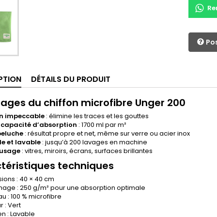
Re
Pos
PTION
DÉTAILS DU PRODUIT
ages du chiffon microfibre Unger 200
on impeccable
: élimine les traces et les gouttes
 capacité d’absorption
: 1700 ml par m²
peluche
: résultat propre et net, même sur verre ou acier inox
e et lavable
: jusqu’à 200 lavages en machine
-usage
: vitres, miroirs, écrans, surfaces brillantes
téristiques techniques
ions : 40 × 40 cm
ge : 250 g/m² pour une absorption optimale
au : 100 % microfibre
 : Vert
en : Lavable