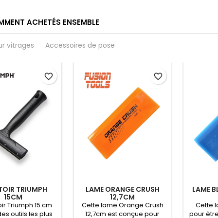
MMENT ACHETÉS ENSEMBLE
ur vitrages
Accessoires de pose
favorite_border
favorite_border
TOIR TRIUMPH
LAME ORANGE CRUSH
LAME B
15CM
12,7CM
oir Triumph 15 cm
Cette lame Orange Crush
Cette 
des outils les plus
12,7cm est conçue pour
pour être