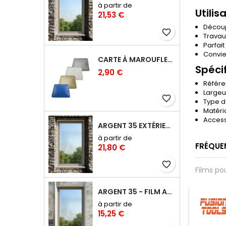
à partir de
Utilis
21,53 €
Découpe
favorite_border
Travau
Parfait
Convie
CARTE À MAROUFLER RIGIDE COINS ARRONDIS – 10 CM
Spéci
2,90 €
Référe
Largeu
favorite_border
Type d
Matéri
Access
ARGENT 35 EXTÉRIEUR - FILM ANTI-CHALEUR, ANTI ÉBLOUISSEMENT RÉFLÉCHISSANT
à partir de
FRÉQUE
21,80 €
favorite_border
Films po
ARGENT 35 - FILM ANTI-CHALEUR, ANTI ÉBLOUISSEMENT RÉFLÉCHISSANT
favorite_border
favorite_border
à partir de
15,25 €