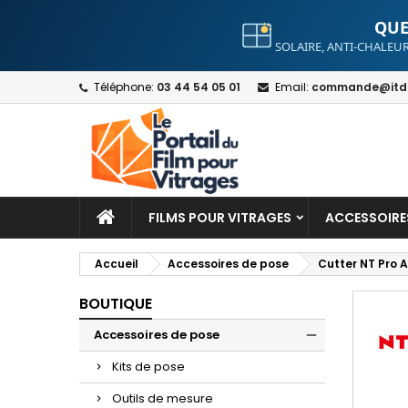
QUE
SOLAIRE, ANTI-CHALEUR
A
C
S
Téléphone:
03 44 54 05 01
Email:
commande@itdt
add_circle_outline
Yo
Wi
FILMS POUR VITRAGES
ACCESSOIRE
Accueil
Accessoires de pose
Cutter NT Pro A
BOUTIQUE
Accessoires de pose
Kits de pose
Outils de mesure