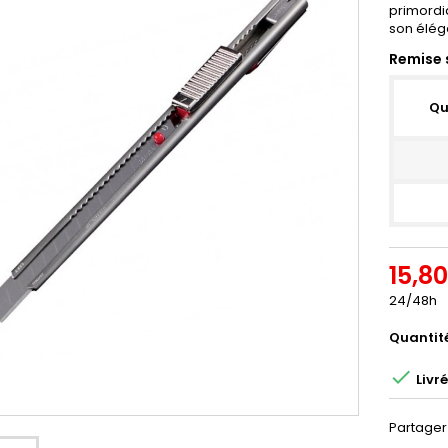
primordi
son élég
Remise 
Qu
15,8
24/48h
Quantit

Livr
Partager