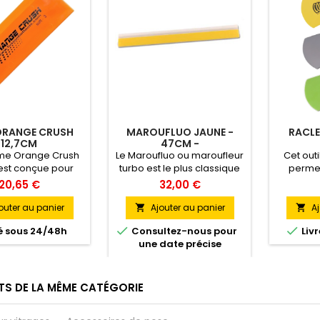
ORANGE CRUSH
MAROUFLUO JAUNE -
RACL
12,7CM
47CM -
ame Orange Crush
Le Maroufluo ou maroufleur
Cet outi
est conçue pour
turbo est le plus classique
permet
tilisée avec le
et polyvalent des
endroits 
20,65 €
32,00 €
usion. Idéal pour
maroufleurs, il peut être
uflage des films
utilisé pour l'application de
outer au panier
Ajouter au panier
Aj


ur vitrages.
films de toutes épaisseurs.


é sous 24/48h
Consultez-nous pour
Liv
Il est fourni en une lame de
une date précise
47cm qui est ensuite
facilement découpée en
maroufleurs de différentes
longueurs. Par exemple : * 1
TS DE LA MÊME CATÉGORIE
maroufleur film solaire (21
cm)* 1 maroufleur film de