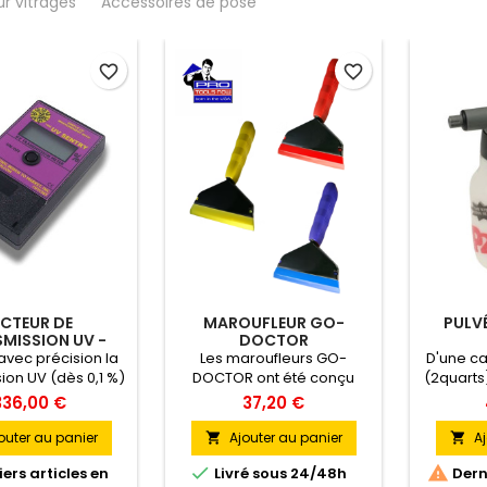
ur vitrages
Accessoires de pose
sécurité (16...
favorite_border
favorite_border
ECTEUR DE
MAROUFLEUR GO-
PULVÉ
MISSION UV -
DOCTOR
EDTM
vec précision la
Les maroufleurs GO-
D'une cap
ion UV (dès 0,1 %)
DOCTOR ont été conçu
(2quarts)
rs du verre ou du
pour un meilleur confort
est p
336,00 €
37,20 €
déal pour mesurer
d’utilisation et une efficacité
ap
 l'efficacité anti-
optimale. Le manche à
profes
outer au panier
Ajouter au panier
Aj


 des films.
structure en « I » permet
légèr


ers articles en
Livré sous 24/48h
Derni
une préhension parfaite.
robuste 