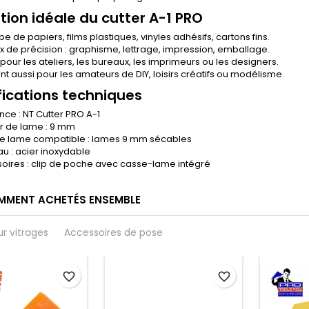
ation idéale du cutter A-1 PRO
 de papiers, films plastiques, vinyles adhésifs, cartons fins.
x de précision : graphisme, lettrage, impression, emballage.
 pour les ateliers, les bureaux, les imprimeurs ou les designers.
nt aussi pour les amateurs de DIY, loisirs créatifs ou modélisme.
fications techniques
nce : NT Cutter PRO A-1
r de lame : 9 mm
e lame compatible : lames 9 mm sécables
au : acier inoxydable
oires : clip de poche avec casse-lame intégré
MMENT ACHETÉS ENSEMBLE
ur vitrages
Accessoires de pose
favorite_border
favorite_border