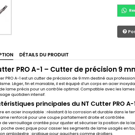
Re
Pos
PTION
DÉTAILS DU PRODUIT
tter PRO A-1 – Cutter de précision 9 
ter PRO A-1 est un cutter de précision de 9 mm destiné aux professi
sme. Léger, fin et maniable, il est équipé d’un corps en acier inoxy
e lame précis pour un contrôle optimal. Compatible avec les lames s
sage quotidien intensif.
téristiques principales du NT Cutter PRO A-
re en acier inoxydable : résistant à la corrosion et durable dans le t
lame renforcé pour une coupe parfaitement droite et contrôlée.
 de verrouillage crantée pour ajuster et sécuriser la position de la l
e poche avec pique pour casser les segments de lame usagés en tout
ation ambidextre : pratique pour gauchers comme droitiers.