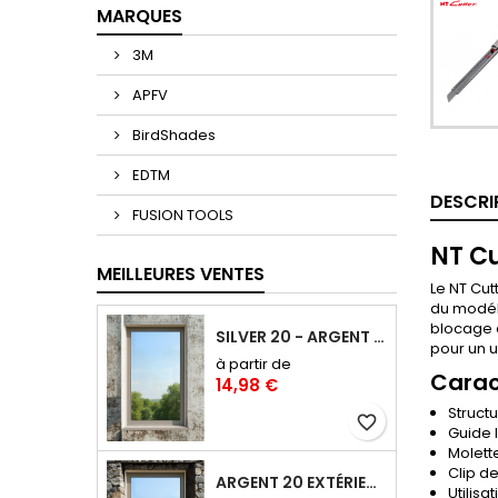
MARQUES
3M
APFV
BirdShades
EDTM
DESCRI
FUSION TOOLS
NT Cu
MEILLEURES VENTES
Le NT Cut
du modéli
blocage d
SILVER 20 - ARGENT 20 FILM ANTI-CHALEUR, ANTI ÉBLOUISSEMENT RÉFLÉCHISSANT SAINT-GOBAIN SOLAR GARD
pour un u
à partir de
Carac
14,98 €
Structu
favorite_border
Guide 
Molette
Clip d
ARGENT 20 EXTÉRIEUR : FILM ANTI-CHALEUR ET ANTI-ÉBLOUISSEMENT POSE EXTÉRIEURE
Utilis