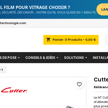
L FILM POUR VITRAGE CHOISIR ?
LAN
, SÉCURITÉ, DÉCORATIF… NOTRE OUTIL VOUS GUIDE EN 1 MINUTE.
dd to wishlist
reate wishlist
ign in
echnologie.com
Create new list
u need to be logged in to save products in your wishlist.
shlist name
shopping_cart
Panier:
0
Produits - 0,00 €
Cancel
Sign i
Cancel
Create wishlis
S DE POSE
CONSEILS & IDÉES
SOLUTIONS
INSTALL
-1
Cutte
favorite_border
Référen
Le NT Cut
d’utilisa
plus pris