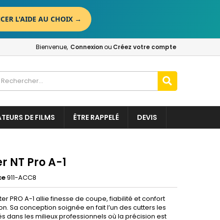
CER L'AIDE AU CHOIX
→
×
×
×
Bienvenue,
Connexion
ou
Créez votre compte
n
t
ATEURS DE FILMS
ÊTRE RAPPELÉ
DEVIS
r NT Pro A-1
ce
911-ACC8
ter PRO A-1 allie finesse de coupe, fiabilité et confort
tion. Sa conception soignée en fait l’un des cutters les
és dans les milieux professionnels où la précision est