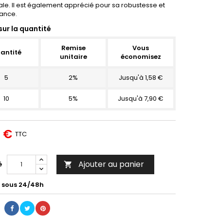
ale. Il est également apprécié pour sa robustesse et
ance.
sur la quantité
Remise
Vous
antité
unitaire
économisez
5
2%
Jusqu'à 1,58 €
10
5%
Jusqu'à 7,90 €
0 €
TTC
Ajouter au panier
é

é sous 24/48h