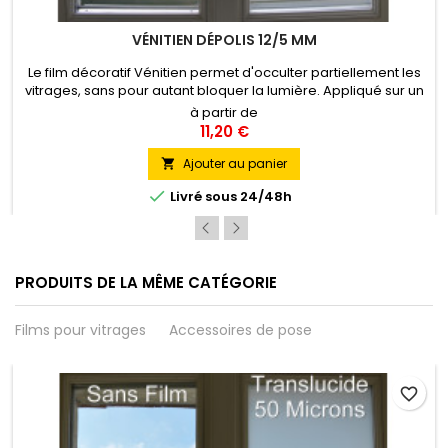
VÉNITIEN DÉPOLIS 12/5 MM
Le film décoratif Vénitien permet d'occulter partiellement les
vitrages, sans pour autant bloquer la lumière. Appliqué sur un
vitrage, ce film offrant une élégante alternance de bandes
à partir de
dépolies de 12 mm et de bandes transparentes de 5 mm
11,20 €
recrée un espace d'intimité tout en laissant passer la lumière
très largement et en associant esthétisme et confort...
Ajouter au panier


Livré sous 24/48h
PRODUITS DE LA MÊME CATÉGORIE
Films pour vitrages
Accessoires de pose
favorite_border