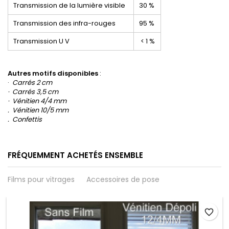
Transmission de la lumière visible
30 %
Transmission des infra-rouges
95 %
Transmission U V
< 1 %
Autres motifs disponibles
:
·
Carrés 2 cm
· Carrés 3,5 cm
· Vénitien 4/4 mm
. Vénitien 10/5 mm
. Confettis
FRÉQUEMMENT ACHETÉS ENSEMBLE
Films pour vitrages
Accessoires de pose
favorite_border