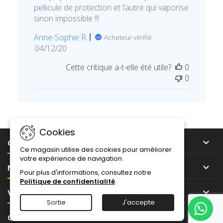
pellicule de protection et l’autre qui vaporise
sinon impossible !!!
Anne-Sophie R.
Acheteur vérifié
Date
04/12/20
de
Cette critique a-t-elle été utile?
0
publication
0
Cookies

CONSEILS ET IDÉES
Ce magasin utilise des cookies pour améliorer
votre expérience de navigation.

NOTRE SOCIÉTÉ
Pour plus d'informations, consultez notre
Politique de confidentialité
.

VOTRE COMPTE
Sortie
J'accepte

CONTACT