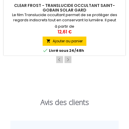
CLEAR FROST - TRANSLUCIDE OCCULTANT SAINT-
GOBAIN SOLAR GARD
Le film Translucide occultant permet de se protéger des
regards indiscrets tout en conservant la lumière. Il peut
également être découpé puis appliqué en bandes, carrés ou
à partir de
autres motifs géométriques ou artistiques. Pose Intérieure
12,61 €
Ajouter au panier


Livré sous 24/48h
Avis des clients