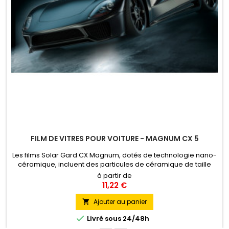
FILM DE VITRES POUR VOITURE - MAGNUM CX 5
Les films Solar Gard CX Magnum, dotés de technologie nano-
céramique, incluent des particules de céramique de taille
nanométrique dans un polymère spécialement conçu pour
à partir de
les fenêtres, ce qui facilite l'absorption et le blocage de la
11,22 €
lumière ultraviolette et infrarouge.
Ajouter au panier


Livré sous 24/48h