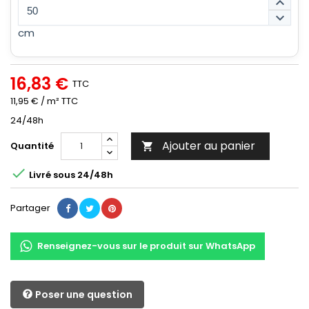
keyboard_arrow_up
keyboard_arrow_down
cm
16,83 €
TTC
11,95 € / m² TTC
24/48h
Ajouter au panier
Quantité


Livré sous 24/48h
Partager
Renseignez-vous sur le produit sur WhatsApp
Poser une question