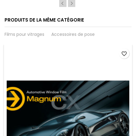
PRODUITS DE LA MÊME CATÉGORIE
Films pour vitrages
Accessoires de pose
favorite_border