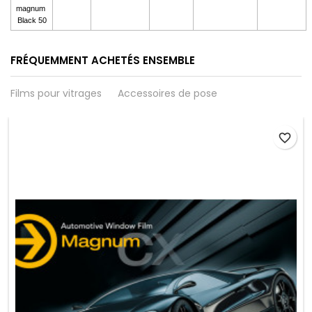
magnum 
Black 50
FRÉQUEMMENT ACHETÉS ENSEMBLE
Films pour vitrages
Accessoires de pose
favorite_border