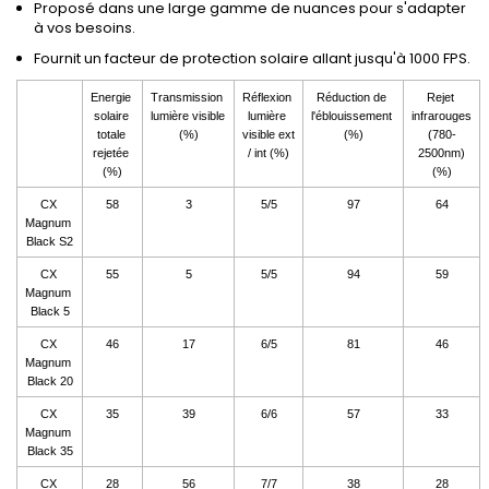
Proposé dans une large gamme de nuances pour s'adapter
à vos besoins.
Fournit un facteur de protection solaire allant jusqu'à 1000 FPS.
Energie 
Transmission 
Réflexion 
Réduction de 
Rejet 
solaire 
lumière visible 
lumière 
l'éblouissement 
infrarouges 
totale 
(%)
visible ext 
(%)
(780-
rejetée 
/ int (%)
2500nm)
(%)
(%)
CX 
58
3
5/5
97
64
Magnum 
Black S2
CX 
55
5
5/5
94
59
Magnum 
Black 5
CX 
46
17
6/5
81
46
Magnum 
Black 20
CX 
35
39
6/6
57
33
Magnum 
Black 35
CX 
28
56
7/7
38
28