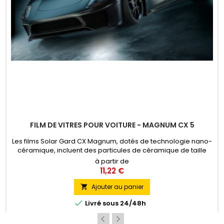
FILM DE VITRES POUR VOITURE - MAGNUM CX 5
Les films Solar Gard CX Magnum, dotés de technologie nano-
céramique, incluent des particules de céramique de taille
nanométrique dans un polymère spécialement conçu pour
à partir de
les fenêtres, ce qui facilite l'absorption et le blocage de la
11,22 €
lumière ultraviolette et infrarouge.
Ajouter au panier


Livré sous 24/48h