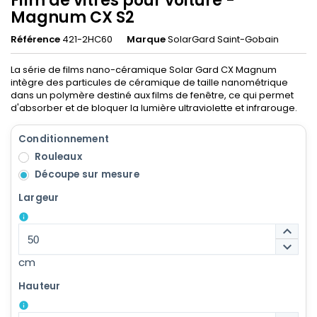
Film de vitres pour voiture -
Magnum CX S2
Référence
421-2HC60
Marque
SolarGard Saint-Gobain
La série de films nano-céramique Solar Gard CX Magnum
intègre des particules de céramique de taille nanométrique
dans un polymère destiné aux films de fenêtre, ce qui permet
d'absorber et de bloquer la lumière ultraviolette et infrarouge.
Conditionnement
Rouleaux
Découpe sur mesure
Largeur
info
keyboard_arrow_up
keyboard_arrow_down
cm
Hauteur
info