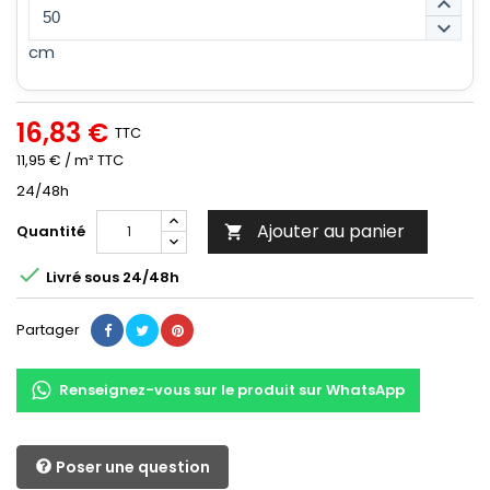
keyboard_arrow_up
keyboard_arrow_down
cm
16,83 €
TTC
11,95 € / m² TTC
24/48h
Ajouter au panier
Quantité


Livré sous 24/48h
Partager
Renseignez-vous sur le produit sur WhatsApp
Poser une question