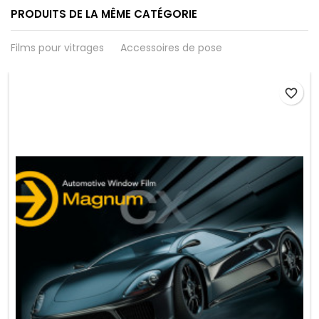
PRODUITS DE LA MÊME CATÉGORIE
Films pour vitrages
Accessoires de pose
favorite_border