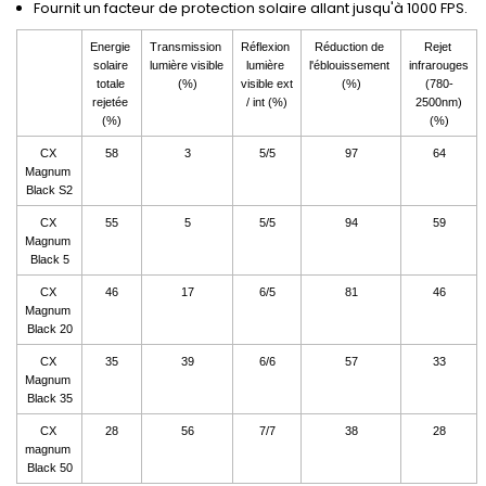
Fournit un facteur de protection solaire allant jusqu'à 1000 FPS.
Energie 
Transmission 
Réflexion 
Réduction de 
Rejet 
solaire 
lumière visible 
lumière 
l'éblouissement 
infrarouges 
totale 
(%)
visible ext 
(%)
(780-
rejetée 
/ int (%)
2500nm)
(%)
(%)
CX 
58
3
5/5
97
64
Magnum 
Black S2
CX 
55
5
5/5
94
59
Magnum 
Black 5
CX 
46
17
6/5
81
46
Magnum 
Black 20
CX 
35
39
6/6
57
33
Magnum 
Black 35
CX 
28
56
7/7
38
28
magnum 
Black 50