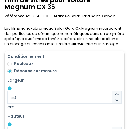
Film de vitres pour voiture -
Magnum CX 35
Référence
421-35HC60
Marque
SolarGard Saint-Gobain
Les films nano-céramique Solar Gard CX Magnum incorporent
des particules de céramique nanométriques dans un polymère
spécifique aux films de fenêtre, offrant ainsi une absorption et
un blocage efficaces de la lumière ultraviolette et infrarouge.
Conditionnement
Rouleaux
Découpe sur mesure
Largeur
info
keyboard_arrow_up
keyboard_arrow_down
cm
Hauteur
info