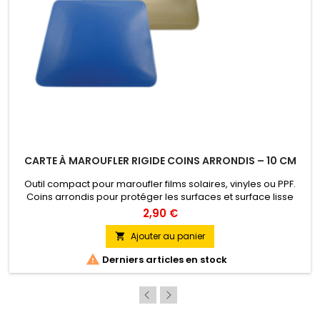
CARTE À MAROUFLER RIGIDE COINS ARRONDIS – 10 CM
Outil compact pour maroufler films solaires, vinyles ou PPF.
Coins arrondis pour protéger les surfaces et surface lisse
pour un marouflage précis. Couleurs : Silver, White, Gold, Blue.
2,90 €
Ajouter au panier


Derniers articles en stock