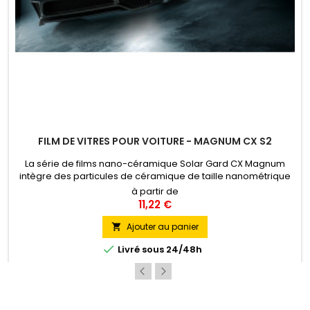
FILM DE VITRES POUR VOITURE - MAGNUM CX S2
La série de films nano-céramique Solar Gard CX Magnum
intègre des particules de céramique de taille nanométrique
dans un polymère destiné aux films de fenêtre, ce qui permet
à partir de
d'absorber et de bloquer la lumière ultraviolette et
11,22 €
infrarouge.
Ajouter au panier


Livré sous 24/48h