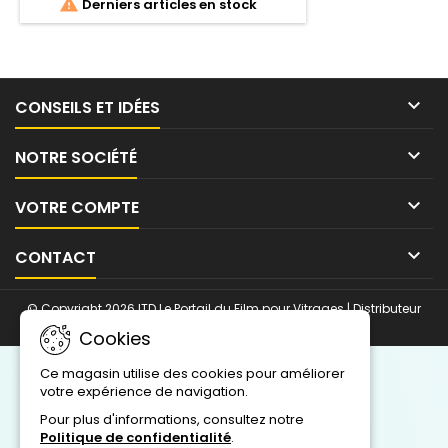

Derniers articles en stock

CONSEILS ET IDÉES

NOTRE SOCIÉTÉ

VOTRE COMPTE

CONTACT
© Copyright 2026 ITD Le Portail du Film pour Vitrages | Distributeur
SolarGard Saint-Gobain. Tous droits réservés.
Cookies
Ce magasin utilise des cookies pour améliorer
votre expérience de navigation.
Pour plus d'informations, consultez notre
Politique de confidentialité
.