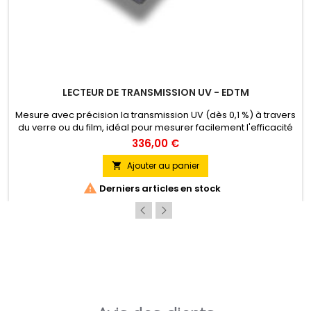
LECTEUR DE TRANSMISSION UV - EDTM
Mesure avec précision la transmission UV (dès 0,1 %) à travers
du verre ou du film, idéal pour mesurer facilement l'efficacité
anti-UV des films.
336,00 €
Ajouter au panier


Derniers articles en stock