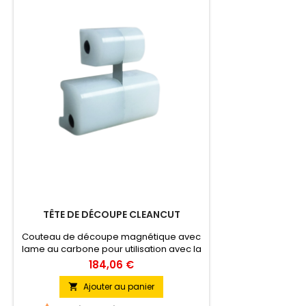
TÊTE DE DÉCOUPE CLEANCUT
Couteau de découpe magnétique avec
lame au carbone pour utilisation avec la
règle de découpe. Vendu à l'unité.
184,06 €
Lames de rechange disponibles sur
commande.
Ajouter au panier
