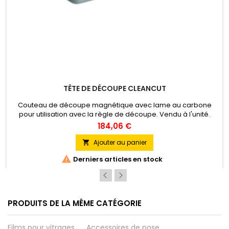
TÊTE DE DÉCOUPE CLEANCUT
Couteau de découpe magnétique avec lame au carbone
pour utilisation avec la règle de découpe. Vendu à l'unité.
Lames de rechange disponibles sur commande.
184,06 €
Ajouter au panier


Derniers articles en stock
PRODUITS DE LA MÊME CATÉGORIE
Films pour vitrages
Accessoires de pose