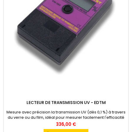
LECTEUR DE TRANSMISSION UV - EDTM
Mesure avec précision la transmission UV (dès 0,1 %) à travers
du verre ou du film, idéal pour mesurer facilement l'efficacité
anti-UV des films.
336,00 €