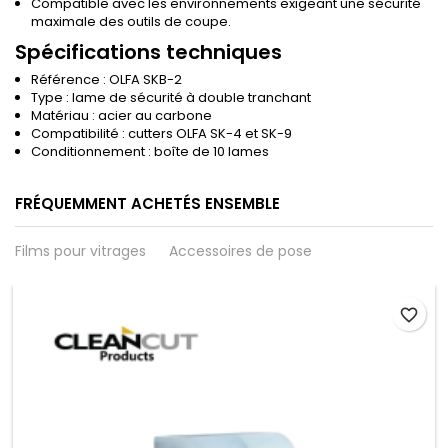
Compatible avec les environnements exigeant une sécurité
maximale des outils de coupe.
Spécifications techniques
Référence : OLFA SKB-2
Type : lame de sécurité à double tranchant
Matériau : acier au carbone
Compatibilité : cutters OLFA SK-4 et SK-9
Conditionnement : boîte de 10 lames
FRÉQUEMMENT ACHETÉS ENSEMBLE
Films pour vitrages
Accessoires de pose
favorite_border