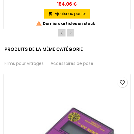
Lames de rechange disponibles sur commande.
184,06 €
Ajouter au panier


Derniers articles en stock
PRODUITS DE LA MÊME CATÉGORIE
Films pour vitrages
Accessoires de pose
favorite_border