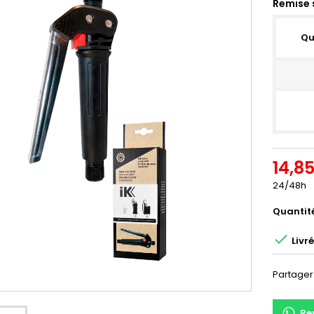
Remise 
Qu
14,8
24/48h
Quantit

Livr
Partager
Re