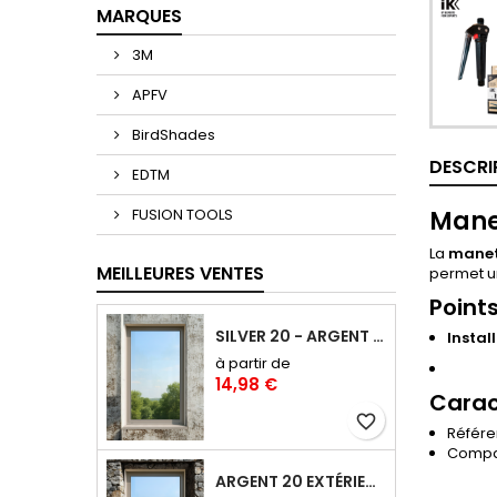
MARQUES
3M
APFV
BirdShades
DESCRI
EDTM
FUSION TOOLS
Manet
La
manet
MEILLEURES VENTES
permet u
Points
SILVER 20 - ARGENT 20 FILM ANTI-CHALEUR, ANTI ÉBLOUISSEMENT RÉFLÉCHISSANT SAINT-GOBAIN SOLAR GARD
Install
à partir de
14,98 €
Carac
favorite_border
Référe
Compati
ARGENT 20 EXTÉRIEUR : FILM ANTI-CHALEUR ET ANTI-ÉBLOUISSEMENT POSE EXTÉRIEURE