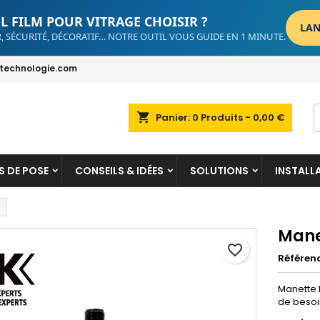
L FILM POUR VITRAGE CHOISIR ?
LAN
, SÉCURITÉ, DÉCORATIF… NOTRE OUTIL VOUS GUIDE EN 1 MINUTE.
dd to wishlist
reate wishlist
ign in
echnologie.com
Create new list
u need to be logged in to save products in your wishlist.
shlist name
shopping_cart
Panier:
0
Produits - 0,00 €
Cancel
Sign i
Cancel
Create wishlis
S DE POSE
CONSEILS & IDÉES
SOLUTIONS
INSTALL
Mane
favorite_border
Référen
Manette 
de besoi