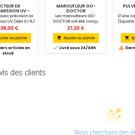
ECTEUR DE
MAROUFLEUR GO-
PULVÉ
MISSION UV -
DOCTOR
EDTM
vec précision la
Les maroufleurs GO-
D'une cap
ion UV (dès 0,1 %)
DOCTOR ont été conçu
(2quarts)
rs du verre ou du
pour un meilleur confort
est p
336,00 €
37,20 €
déal pour mesurer
d’utilisation et une efficacité
ap
 l'efficacité anti-
optimale. Le manche à
profes
outer au panier
Ajouter au panier
Aj


 des films.
structure en « I » permet
légèr


ers articles en
Livré sous 24/48h
Derni
une préhension parfaite.
robuste 
stock
vis des clients
Nous cherchons des éto