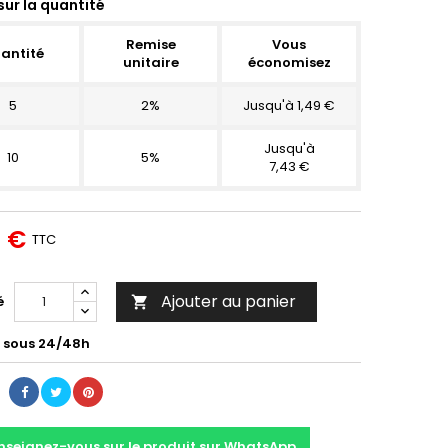
sur la quantité
Remise
Vous
antité
unitaire
économisez
5
2%
Jusqu'à 1,49 €
Jusqu'à
10
5%
7,43 €
5 €
TTC
Ajouter au panier
é

é sous 24/48h
nseignez-vous sur le produit sur WhatsApp