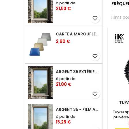
à partir de
FRÉQUE
21,53 €
Films po
favorite_border
CARTE À MAROUFLER RIGIDE COINS ARRONDIS – 10 CM
2,90 €
favorite_border
ARGENT 35 EXTÉRIEUR - FILM ANTI-CHALEUR, ANTI ÉBLOUISSEMENT RÉFLÉCHISSANT
à partir de
21,80 €
favorite_border
TUYA
ARGENT 35 - FILM ANTI-CHALEUR, ANTI ÉBLOUISSEMENT RÉFLÉCHISSANT
Tuyau sp
à partir de
pulvéris
15,25 €
une plus 
dan