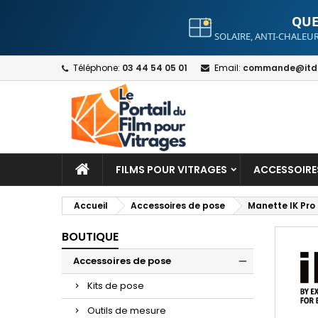
QUE
SOLAIRE, ANTI-CHALEUR
A
C
S
Téléphone:
03 44 54 05 01
Email:
commande@itdt
add_circle_outline
Yo
Wi
FILMS POUR VITRAGES
ACCESSOIRE
Accueil
Accessoires de pose
Manette IK Pro
BOUTIQUE
Accessoires de pose
Kits de pose
Outils de mesure