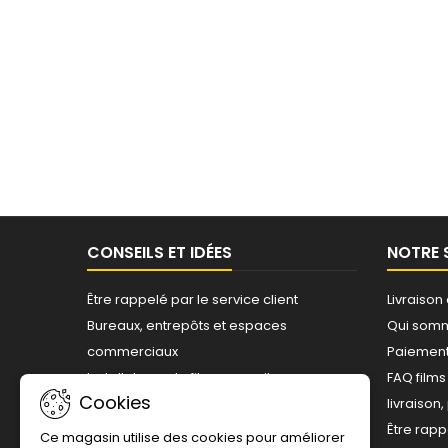
CONSEILS ET IDÉES
NOTRE 
Être rappelé par le service client
Livraison
Bureaux, entrepôts et espaces
Qui som
commerciaux
Paiement
Installateurs de films pour vitrages -
FAQ film
Cookies
Professionnels agréés
livraison
Questions sur les films
Être rapp
Ce magasin utilise des cookies pour améliorer