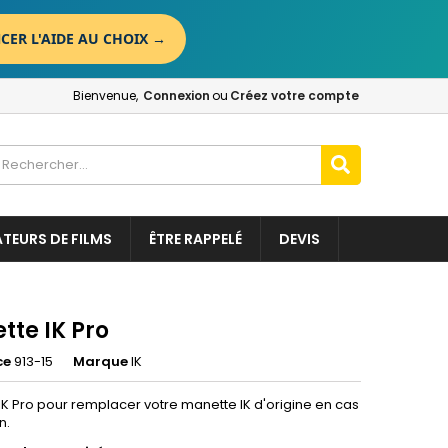
CER L'AIDE AU CHOIX
→
×
×
×
Bienvenue,
Connexion
ou
Créez votre compte
n
t
ATEURS DE FILMS
ÊTRE RAPPELÉ
DEVIS
tte IK Pro
ce
913-15
Marque
IK
IK Pro pour remplacer votre manette IK d'origine en cas
n.