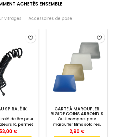
MMENT ACHETÉS ENSEMBLE
ur vitrages
Accessoires de pose
favorite_border
favorite_border
U SPIRALÉ IK
CARTE À MAROUFLER
RIGIDE COINS ARRONDIS
– 10 CM
iralé de 6m pour
Outil compact pour
ateurs IK, permet
maroufler films solaires,
grande flexibilité
vinyles ou PPF. Coins
53,00 €
2,90 €
s le travail.
arrondis pour protéger les