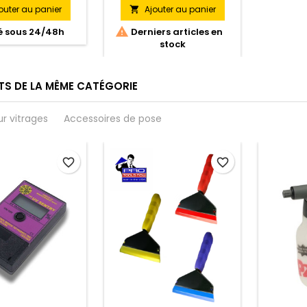
surfaces et surface lisse
outer au panier
Ajouter au panier

pour un marouflage précis.

é sous 24/48h
Derniers articles en
Couleurs : Silver, White,
stock
Gold, Blue.
TS DE LA MÊME CATÉGORIE
ur vitrages
Accessoires de pose
favorite_border
favorite_border