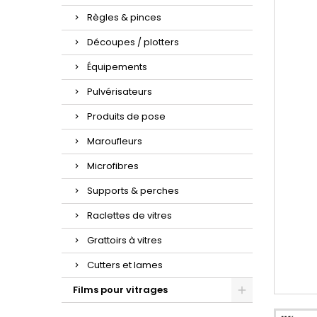
Règles & pinces
Découpes / plotters
Équipements
Pulvérisateurs
Produits de pose
Maroufleurs
Microfibres
Supports & perches
Raclettes de vitres
Grattoirs à vitres
Cutters et lames
Films pour vitrages