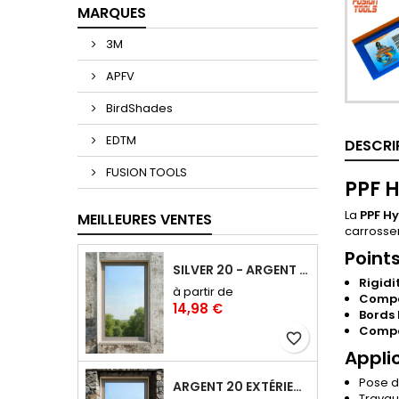
MARQUES
3M
APFV
BirdShades
EDTM
DESCRI
FUSION TOOLS
PPF H
La
PPF Hy
MEILLEURES VENTES
carrosser
Points
SILVER 20 - ARGENT 20 FILM ANTI-CHALEUR, ANTI ÉBLOUISSEMENT RÉFLÉCHISSANT SAINT-GOBAIN SOLAR GARD
Rigidi
à partir de
Compa
14,98 €
Bords 
Compat
favorite_border
Appli
Pose de
ARGENT 20 EXTÉRIEUR : FILM ANTI-CHALEUR ET ANTI-ÉBLOUISSEMENT POSE EXTÉRIEURE
Travau