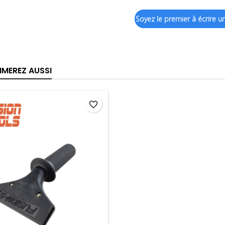
Soyez le premier à écrire un
IMEREZ AUSSI
favorite_border