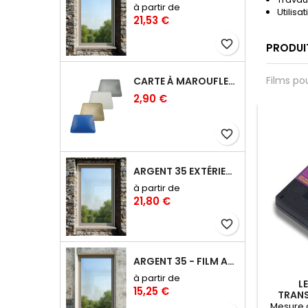
à partir de
Utilis
21,53 €
favorite_border
PRODUI
Films po
CARTE À MAROUFLER RIGIDE COINS ARRONDIS – 10 CM
2,90 €
favorite_border
favorite_border
favorite_border
ARGENT 35 EXTÉRIEUR - FILM ANTI-CHALEUR, ANTI ÉBLOUISSEMENT RÉFLÉCHISSANT
à partir de
21,80 €
favorite_border
ARGENT 35 - FILM ANTI-CHALEUR, ANTI ÉBLOUISSEMENT RÉFLÉCHISSANT
à partir de
FLEUR POWER
POIGNÉE UNGER PRO S
L
15,25 €
EGEE - 15CM
9CM
TRANS
roufleur a la
La poignée Unger Pro S est
Mesure a