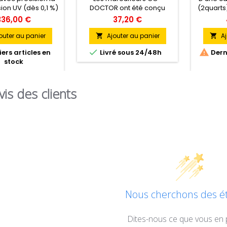
ion UV (dès 0,1 %)
DOCTOR ont été conçu
(2quarts)
rs du verre ou du
pour un meilleur confort
est p
336,00 €
37,20 €
déal pour mesurer
d’utilisation et une efficacité
ap
 l'efficacité anti-
optimale. Le manche à
profes
outer au panier
Ajouter au panier
Aj


 des films.
structure en « I » permet
légèr


ers articles en
Livré sous 24/48h
Derni
une préhension parfaite.
robuste 
stock
vis des clients
Nous cherchons des éto
Dites-nous ce que vous en