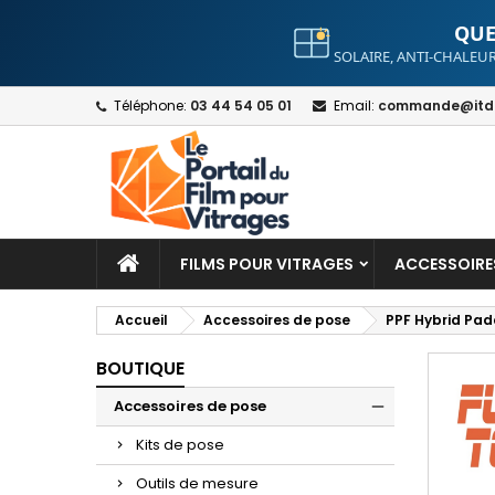
QUE
SOLAIRE, ANTI-CHALEUR
A
C
S
Téléphone:
03 44 54 05 01
Email:
commande@itdt
add_circle_outline
Yo
Wi
FILMS POUR VITRAGES
ACCESSOIRE
Accueil
Accessoires de pose
PPF Hybrid Pad
BOUTIQUE
Accessoires de pose
Kits de pose
Outils de mesure