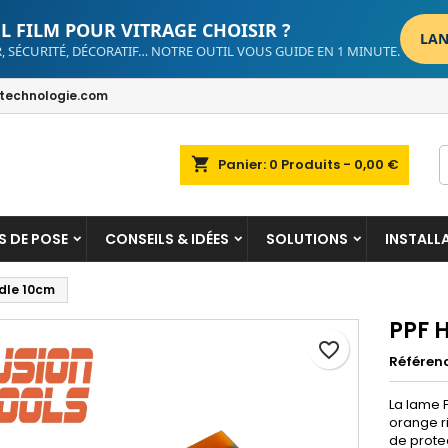
L FILM POUR VITRAGE CHOISIR ?
LAN
, SÉCURITÉ, DÉCORATIF… NOTRE OUTIL VOUS GUIDE EN 1 MINUTE.
dd to wishlist
reate wishlist
ign in
echnologie.com
Create new list
u need to be logged in to save products in your wishlist.
shlist name
shopping_cart
Panier:
0
Produits - 0,00 €
Cancel
Sign i
Cancel
Create wishlis
S DE POSE
CONSEILS & IDÉES
SOLUTIONS
INSTALL
dle 10cm
PPF 
favorite_border
Référen
La lame 
orange ri
de protec