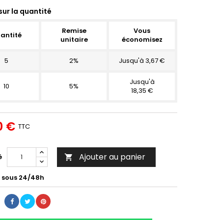
sur la quantité
Remise
Vous
antité
unitaire
économisez
5
2%
Jusqu'à 3,67 €
Jusqu'à
10
5%
18,35 €
0 €
TTC
Ajouter au panier
é

é sous 24/48h