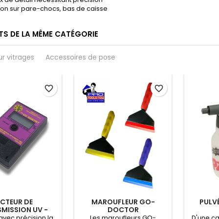
ation sur pare-chocs, bas de caisse
TS DE LA MÊME CATÉGORIE
ur vitrages
Accessoires de pose
favorite_border
favorite_border
ECTEUR DE
MAROUFLEUR GO-
PULVÉ
MISSION UV -
DOCTOR
EDTM
vec précision la
Les maroufleurs GO-
D'une cap