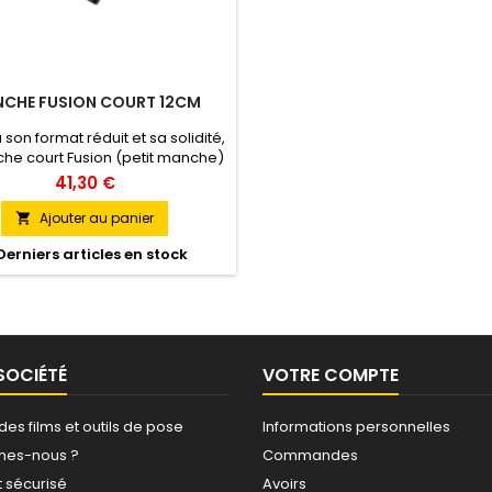
CHE FUSION COURT 12CM
son format réduit et sa solidité,
he court Fusion (petit manche)
t la solution idéale pour les
41,30 €
tallateurs de film exigeants.
imisez vos gestes dans les
Ajouter au panier

moindres recoins avec
erniers articles en stock
cacité.Conçu pour s'adapter
lement aux lames Blue Max et
Orange Crush.
SOCIÉTÉ
VOTRE COMPTE
 des films et outils de pose
Informations personnelles
mes-nous ?
Commandes
 sécurisé
Avoirs