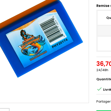
Remise 
Qu
36,7
24/48h
Quantit

Livr
Partager