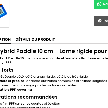
Re
Pos
PTION
DÉTAILS DU PRODUIT
ybrid Paddle 10 cm – Lame rigide pour
brid Paddle 10 cm
combine efficacité et fermeté, offrant une excelle
ie (PPF).
 forts
té
: Double côté, côté orange rigide, côté bleu très rigide
cte et précise
: adaptée aux zones complexes et finitions soignées
lisses
: n’endommage pas les surfaces sensibles
ible PPF, covering
cations recommandées
 film PPF sur zones courtes et étroites
x de détail nécessitant précision