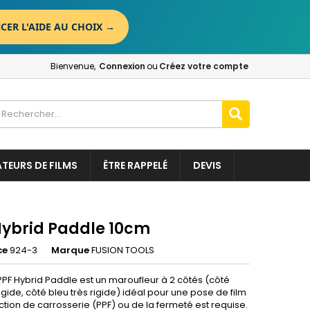
CER L'AIDE AU CHOIX
→
×
×
×
Bienvenue,
Connexion
ou
Créez votre compte
n
t
ATEURS DE FILMS
ÊTRE RAPPELÉ
DEVIS
Hybrid Paddle 10cm
ce
924-3
Marque
FUSION TOOLS
PPF Hybrid Paddle est un maroufleur à 2 côtés (côté
gide, côté bleu très rigide) idéal pour une pose de film
tion de carrosserie (PPF) ou de la fermeté est requise.