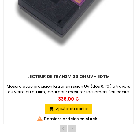
LECTEUR DE TRANSMISSION UV - EDTM
Mesure avec précision la transmission UV (dès 0,1 %) à travers
du verre ou du film, idéal pour mesurer facilement l'efficacité
anti-UV des films.
336,00 €
Ajouter au panier


Derniers articles en stock