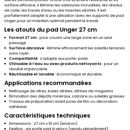
surface efficace, il élimine les salissures incrustées, les résidus
de colle, les traces d’eau ou les insectes séchés. Il est
parfaitement adapté à une utilisation avec les supports de pad
Unger pour un maintien optimal pendant le travail.
Les atouts du pad Unger 27 cm
Format 27 cm
: pour couvrir une large zone en un seul
passage.
Surface abrasive
: élimine efficacement les saletés tenaces
sans rayer.
Compatibilité
: s’adapte aux porte-pads.
Utilisable à l’eau ou avec produits nettoyants
: pour un
résultat impeccable.
Réutilisable et lavable
: économique et durable.
Applications recommandées
Nettoyage de vitres, baies vitrées, vitrines de magasins
Élimination des dépôts minéraux, calcaire ou saletés grasses
Travaux de préparation avant pose de film ou décoration
adhésive
Caractéristiques techniques
Dimensions : 27 cm x 10 cm (environ)
Fixation : via porte pad à velcro (vendu séparément)