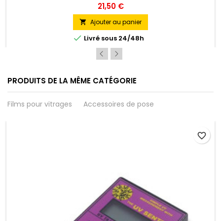
barrettes Unger disponibles en différentes largeur.
21,50 €
Ajouter au panier


Livré sous 24/48h
PRODUITS DE LA MÊME CATÉGORIE
Films pour vitrages
Accessoires de pose
favorite_border