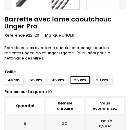
Barrette avec lame caoutchouc
Unger Pro
Référence
922-20
Marque
UNGER
Barrette en Inox avec lame caoutchouc, conçu pour les
raclettes Unger Pro et Unger Ergotec. L'outil idéal pour le
nettoyage des vitres.
Taille
45cm
55 cm
35 cm
25 cm
20 cm
Remise sur la quantité
Remise
Vous
Quantité
unitaire
économisez
Jusqu'à
5
2%
0,94 €