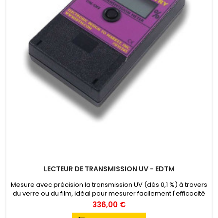
LECTEUR DE TRANSMISSION UV - EDTM
Mesure avec précision la transmission UV (dès 0,1 %) à travers
du verre ou du film, idéal pour mesurer facilement l'efficacité
anti-UV des films.
336,00 €