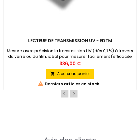
LECTEUR DE TRANSMISSION UV - EDTM
Mesure avec précision la transmission UV (dès 0,1 %) à travers
du verre ou du film, idéal pour mesurer facilement l'efficacité
anti-UV des films.
336,00 €
Ajouter au panier


Derniers articles en stock