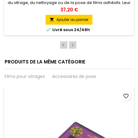
du vitrage, du nettoyage ou de la pose de films adhésifs. Leur
affûtage précis et leur résistance assurent une performance
37,20 €
constante et fiable.Existe en Carbon, Acier Inox et Acier Inox
Renforcé.
Ajouter au panier


Livré sous 24/48h
PRODUITS DE LA MÊME CATÉGORIE
Films pour vitrages
Accessoires de pose
favorite_border