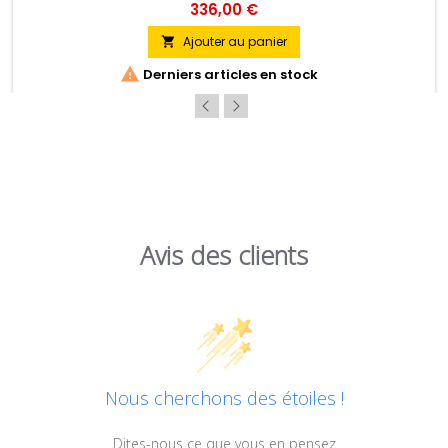
anti-UV des films.
336,00 €
Ajouter au panier


Derniers articles en stock
Avis des clients
Nous cherchons des étoiles !
Dites-nous ce que vous en pensez