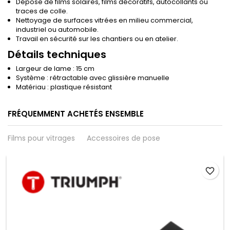
Dépose de films solaires, films décoratifs, autocollants ou
traces de colle.
Nettoyage de surfaces vitrées en milieu commercial,
industriel ou automobile.
Travail en sécurité sur les chantiers ou en atelier.
Détails techniques
Largeur de lame : 15 cm
Système : rétractable avec glissière manuelle
Matériau : plastique résistant
FRÉQUEMMENT ACHETÉS ENSEMBLE
Films pour vitrages
Accessoires de pose
favorite_border