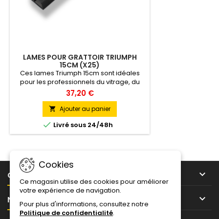
LAMES POUR GRATTOIR TRIUMPH
15CM (X25)
Ces lames Triumph 15cm sont idéales
pour les professionnels du vitrage, du
nettoyage ou de la pose de films
37,20 €
adhésifs. Leur affûtage précis et leur
résistance assurent une performance
Ajouter au panier

constante et fiable.Existe en Carbon,

Livré sous 24/48h
Acier Inox et Acier Inox Renforcé.
Cookies

CONSEILS ET IDÉES
Ce magasin utilise des cookies pour améliorer
votre expérience de navigation.

NOTRE SOCIÉTÉ
Pour plus d'informations, consultez notre
Politique de confidentialité
.