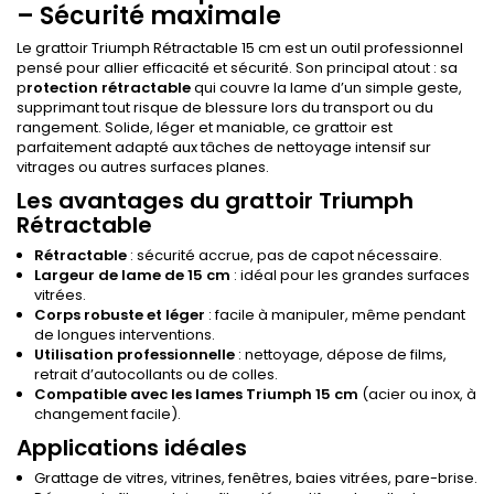
– Sécurité maximale
Le grattoir Triumph Rétractable 15 cm est un outil professionnel
pensé pour allier efficacité et sécurité. Son principal atout : sa
p
rotection
rétractable
qui couvre la lame d’un simple geste,
supprimant tout risque de blessure lors du transport ou du
rangement. Solide, léger et maniable, ce grattoir est
parfaitement adapté aux tâches de nettoyage intensif sur
vitrages ou autres surfaces planes.
Les avantages du grattoir Triumph
Rétractable
Rétractable
: sécurité accrue, pas de capot nécessaire.
Largeur de lame de 15 cm
: idéal pour les grandes surfaces
vitrées.
Corps robuste et léger
: facile à manipuler, même pendant
de longues interventions.
Utilisation professionnelle
: nettoyage, dépose de films,
retrait d’autocollants ou de colles.
Compatible avec les lames Triumph 15 cm
(acier ou inox, à
changement facile).
Applications idéales
Grattage de vitres, vitrines, fenêtres, baies vitrées, pare-brise.