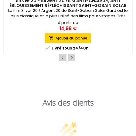
SILVER 20 - ARGENT 20 FILM ANTI-CHALEUR, ANTI
ÉBLOUISSEMENT RÉFLÉCHISSANT SAINT-GOBAIN SOLAR
GARD
Le film Silver 20 / Argent 20 de Saint-Gobain Solar Gard est le
plus classique et le plus utilisé des films pour vitrages. Très
efficace contre l'éblouissement et la chaleur, il est
à partir de
principalement appliqué sur des surfaces vitrées de bureaux,
14,98 €
d'établissements administratifs ou scolaires.Il bénéficie de
l'Avis Technique favorable du CSTB. Pose Intérieure
Ajouter au panier


Livré sous 24/48h
Avis des clients