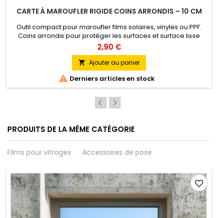
CARTE À MAROUFLER RIGIDE COINS ARRONDIS – 10 CM
Outil compact pour maroufler films solaires, vinyles ou PPF.
Coins arrondis pour protéger les surfaces et surface lisse
pour un marouflage précis. Couleurs : Silver, White, Gold, Blue.
2,90 €
Ajouter au panier


Derniers articles en stock
PRODUITS DE LA MÊME CATÉGORIE
Films pour vitrages
Accessoires de pose
favorite_border