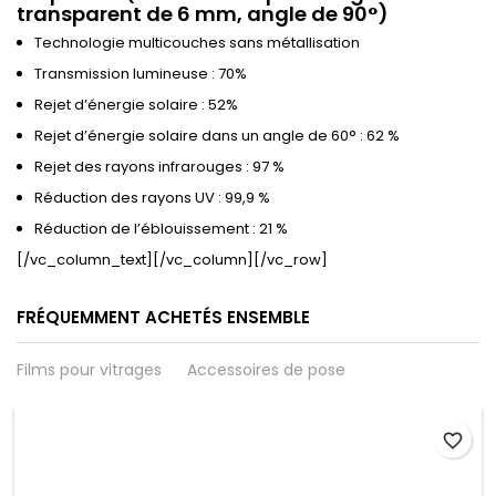
transparent de 6 mm, angle de 90°)
Technologie multicouches sans métallisation
Transmission lumineuse : 70%
Rejet d’énergie solaire : 52%
Rejet d’énergie solaire dans un angle de 60° : 62 %
Rejet des rayons infrarouges : 97 %
Réduction des rayons UV : 99,9 %
Réduction de l’éblouissement : 21 %
[/vc_column_text][/vc_column][/vc_row]
FRÉQUEMMENT ACHETÉS ENSEMBLE
Films pour vitrages
Accessoires de pose
favorite_border