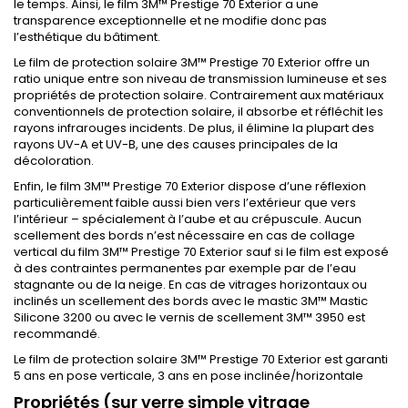
le temps. Ainsi, le film 3M™ Prestige 70 Exterior a une
transparence exceptionnelle et ne modifie donc pas
l’esthétique du bâtiment.
Le film de protection solaire 3M™ Prestige 70 Exterior offre un
ratio unique entre son niveau de transmission lumineuse et ses
propriétés de protection solaire. Contrairement aux matériaux
conventionnels de protection solaire, il absorbe et réfléchit les
rayons infrarouges incidents. De plus, il élimine la plupart des
rayons UV-A et UV-B, une des causes principales de la
décoloration.
Enfin, le film 3M™ Prestige 70 Exterior dispose d’une réflexion
particulièrement faible aussi bien vers l’extérieur que vers
l’intérieur – spécialement à l’aube et au crépuscule. Aucun
scellement des bords n’est nécessaire en cas de collage
vertical du film 3M™ Prestige 70 Exterior sauf si le film est exposé
à des contraintes permanentes par exemple par de l’eau
stagnante ou de la neige. En cas de vitrages horizontaux ou
inclinés un scellement des bords avec le mastic 3M™ Mastic
Silicone 3200 ou avec le vernis de scellement 3M™ 3950 est
recommandé.
Le film de protection solaire 3M™ Prestige 70 Exterior est garanti
5 ans en pose verticale, 3 ans en pose inclinée/horizontale
Propriétés (sur verre simple vitrage