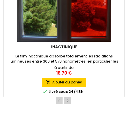
INACTINIQUE
Le film Inactinique absorbe totalement les radiations
lumineuses entre 300 et 570 nanomètres, en particulier les
radiations ultraviolettes. Il est utilisé pour la protection contre
à partir de
la lumière et les rayons U.V. des ateliers de productions et de
18,70 €
contrôle de matériel électronique sensible. Pose Intérieure
Ajouter au panier


Livré sous 24/48h