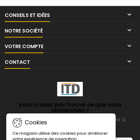

CONSEILS ET IDÉES

NOTRE SOCIÉTÉ

VOTRE COMPTE

CONTACT
Vous n'avez pas trouvé ce que vous
recherchiez ?
Notre équipe est disponible pour vous aider à
Cookies
choisir le bon film
Ce magasin utilise des cookies pour améliorer
votre expérience de navigation.